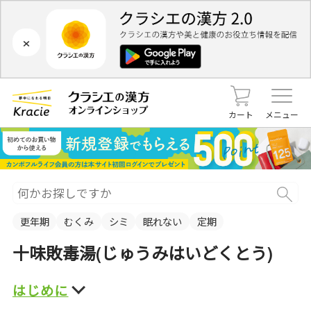
×
カート
メニュー
更年期
むくみ
シミ
眠れない
定期
十味敗毒湯(じゅうみはいどくとう)
はじめに