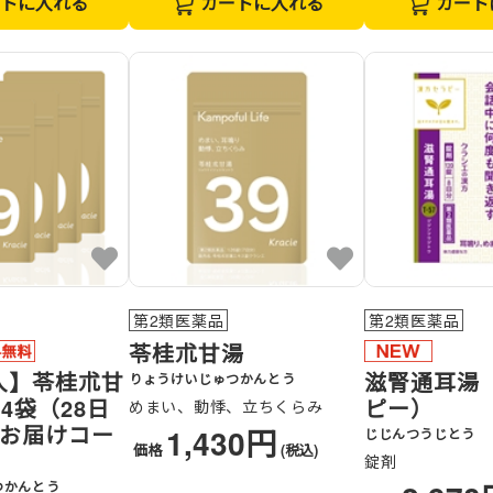
トに入れる
カートに入れる
カート
第2類医薬品
第2類医薬品
苓桂朮甘湯
入】苓桂朮甘
滋腎通耳湯
りょうけいじゅつかんとう
×4袋（28日
ピー）
めまい、動悸、立ちくらみ
回お届けコー
1,430円
じじんつうじとう
価格
(税込)
錠剤
つかんとう