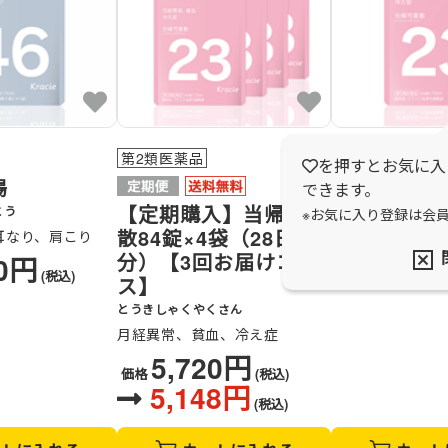
第2類医薬品
第2類医薬品
を押すとお気に入
湯
当帰芍薬散
できます。
【定期購入】当帰芍薬
とう
とうきしゃくやくさ
※お気に入り登録は会
散84錠×4袋（28日
耳なり、肩こり
月経異常、貧血
分）【3回お届けコー
30円
1,43
(税込)
価格
ス】
とうきしゃくやくさん
月経異常、貧血、冷え症
5,720円
価格
(税込)
5,148円
(税込)