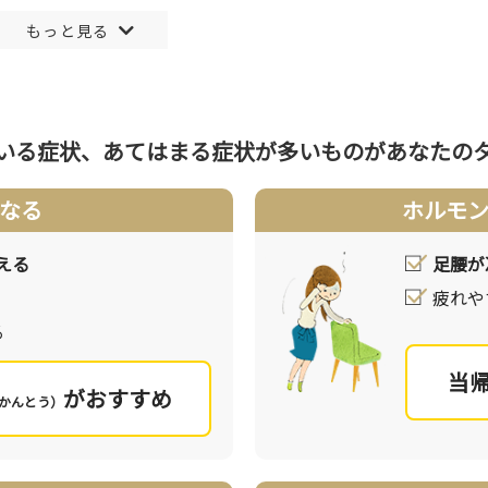
。また治療で耳鳴りを完全に消失させることは難しく、日常生活
す。耳が外界から情報を得るためには、エネルギー（気）や栄
いる症状、あてはまる症状が多いものが
あなたの
よる影響、加齢、ストレス、ホルモンの分泌の変化など様々な
耳は正常に機能することができず、耳鳴りが起こるようになり
なる
ホルモ
を邪魔する様な余分な物質を取り除くことで、耳の機能異常を
える
足腰が
疲れや
る
当
がおすすめ
かんとう）