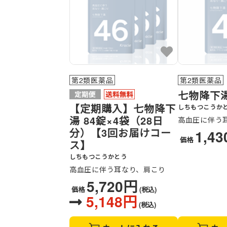
第2類医薬品
第2類医薬品
七物降下
【定期購入】七物降下
しちもつこうか
湯 84錠×4袋（28日
高血圧に伴う
分）【3回お届けコー
1,4
価格
ス】
しちもつこうかとう
高血圧に伴う耳なり、肩こり
5,720円
価格
(税込)
5,148円
(税込)