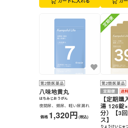
カートに入れる
カー
第2類医薬品
第2類医薬品
八味地黄丸
【定期購
はちみじおうがん
湯 126錠
夜間尿、頻尿、軽い尿漏れ
分）【3
1,320円
価格
(税込)
ス】
りょうけいじゅ