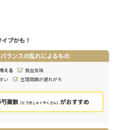
で気になら
養
タイプかも！
影響に
ます。
ンバランスの乱れによるもの
改善
冷える
貧血気味
すい
生理周期が遅れがち
帰芍薬散
がおすすめ
（とうきしゃくやくさん）