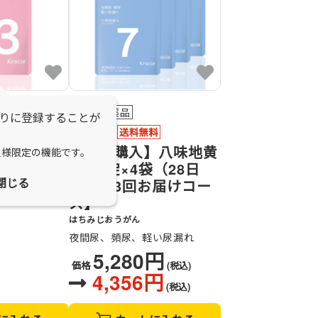
第2類医薬品
りに登録することが
【定期購入】八味地黄
ん
員様限定の機能です。
丸 84錠×4袋（28日
、冷え症
閉じる
分）【3回お届けコー
0円
(税込)
ス】
はちみじおうがん
夜間尿、頻尿、軽い尿漏れ
5,280円
価格
(税込)
4,356円
(税込)