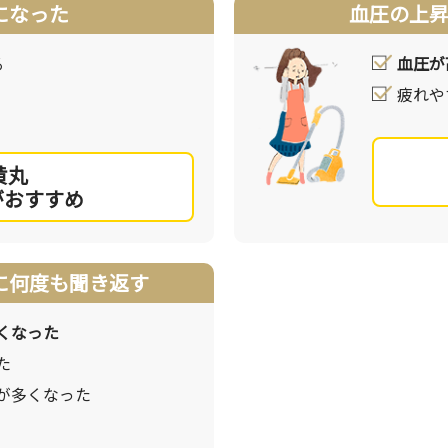
になった
血圧の上
る
血圧が
疲れや
黄丸
がおすすめ
に何度も聞き返す
くなった
た
が多くなった