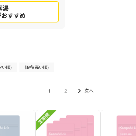
耳湯
がおすすめ
安い順)
価格(高い順)
1
2
次へ