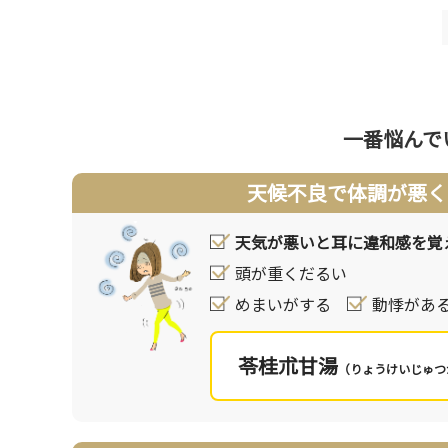
OTCではビタミン剤や血流改善薬などを用います
ない程度までの緩和を目指すことが一般的です。
漢方の考え方
漢方では耳は外界に通じる穴の１つと捉えていま
一番悩んで
（血・精）が十分に届く必要があります。天候に
よって、耳へエネルギーや栄養が届かなくなると
天候不良で体調が悪く
漢方薬はエネルギーや栄養を補ったり、栄養供給
し、耳鳴りを緩和します。
天気が悪いと耳に違和感を覚
頭が重くだるい
めまいがする
動悸があ
苓桂朮甘湯
（りょうけいじゅつ