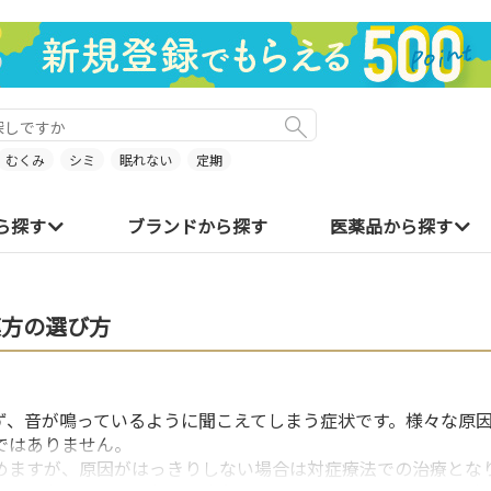
むくみ
シミ
眠れない
定期
ら探す
ブランドから探す
医薬品から探す
漢方の選び方
ず、音が鳴っているように聞こえてしまう症状です。様々な原
ではありません。
めますが、原因がはっきりしない場合は対症療法での治療とな