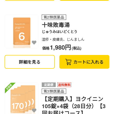
第2類医薬品
十味敗毒湯
じゅうみはいどくとう
湿疹・皮膚炎、じんましん
1,980円
価格
(税込)
詳細を見る
カートに入れる
第3類医薬品
【定期購入】ヨクイニン
105錠×4袋（28日分）【3
回お届けコース】