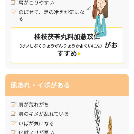
肩がこりやすい
漢方では、肌トラブルはからだの体質である内的
のぼせて、足の冷えが気にな
要因（内因）が関わってくると考えます。例え
る
ば、胃腸の働きが弱っていたり、「血」の巡りが
悪かったりすると、肌に栄養を届けられず、肌ト
桂枝茯苓丸料加薏苡仁
ラブルが生じてしまいます。
がお
漢方薬では、内因を整えることで肌トラブルに効
（けいしぶくりょうがんりょうかよくいにん）
すすめ
果があります。
あなたの肌トラブルの状態をチェックしてみませ
んか。よりチェックの多いものや、一番気になる
症状があるものが、あなたにおすすめの処方で
肌あれ・イボがある
す。
肌が荒れがち
肌のキメが乱れている
いぼが気になる
化粧ノリが悪い