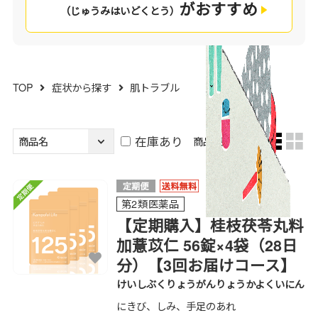
がおすすめ
（じゅうみはいどくとう）
TOP
症状から探す
肌トラブル
在庫あり
商品表示方法：
第2類医薬品
【定期購入】桂枝茯苓丸料
加薏苡仁 56錠×4袋（28日
分）【3回お届けコース】
けいしぶくりょうがんりょうかよくいにん
にきび、しみ、手足のあれ