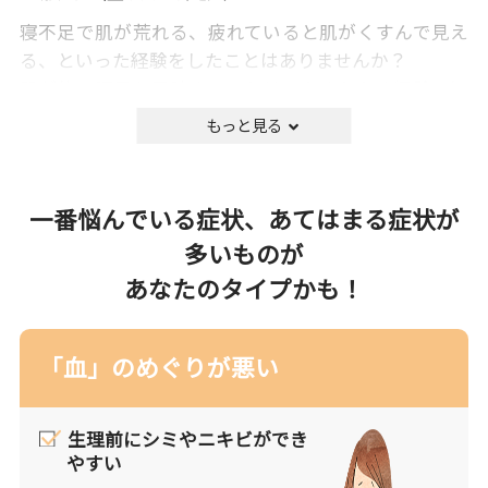
寝不足で肌が荒れる、疲れていると肌がくすんで見え
る、といった経験をしたことはありませんか？
肌が体の調子を反映することは、なんとなく経験で知
っていますよね。
皮膚疾患の原因は、新しい環境などのストレス、紫外
線や乾燥した外的環境、食生活の乱れ、睡眠不足、ホ
一番悩んでいる症状、あてはまる症状が
ルモンバランスの乱れ、便秘など様々です。代表的な
多いものが
症状は、肌荒れ、吹き出物、湿疹・皮膚炎、水ぶく
あなたのタイプかも！
れ、いぼ、乾燥肌など。
対処法として、きちんと洗顔を行い、バランスの良い
食事を心がけ、睡眠をよくとるなど生活習慣の改善
「血」のめぐりが悪い
や、出来てしまった肌トラブルには塗り薬がよく用い
られたりします。
生理前にシミやニキビができ
やすい
漢方の考え方