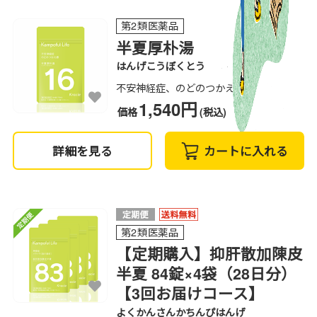
第2類医薬品
半夏厚朴湯
はんげこうぼくとう
不安神経症、のどのつかえ感
1,540円
価格
(税込)
詳細を見る
カートに入れる
第2類医薬品
【定期購入】抑肝散加陳皮
半夏 84錠×4袋（28日分）
【3回お届けコース】
よくかんさんかちんぴはんげ