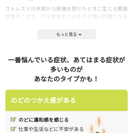
ストレスとは外部から刺激を受けたときに生じる緊張
状態のことで、やる気を出させるなど良い刺激となる
場合もありますが、本人にとって過度なストレスを受
けると、精神的症状(イライラ、不安感、気分の落ち
込みなど)、身体症状(食欲不振、不眠など)、行動的症
状(作業効率の低下など)が現れます。
現代は「ストレス社会」と言われているほど、私たち
一番悩んでいる症状、あてはまる症状が
の身の回りには沢山のストレスが溢れています。毎日
多いものが
を快適に過ごすためには、ストレスと上手くつきあっ
あなたのタイプかも！
ていくことが重要です。
薬に頼らない一般的な対処方法としては、自分にあっ
のどのつかえ感がある
たストレス発散方法を見つけたり、生活習慣(食事、
運動、睡眠と休養)を見直して、からだの調子を整える
ことがよく行われます。
のどに違和感を感じる
仕事や生活などに不安がある