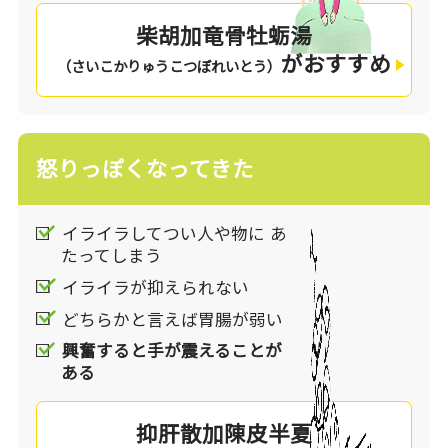
なく不調”といった状態を改善します。こころだ
柴胡加竜骨牡蛎湯
けでなく身体の症状にも一緒に働きかけられるた
がおすすめ
めストレスと上手く向き合うことを手助けしてく
（さいこかりゅうこつぼれいとう）
れます。
あなたのストレスのタイプをチェックしてみませ
怒りっぽくなってきた
んか。よりチェックの多いものや、一番気になる
症状があるものが、あなたにおすすめの処方で
す。
イライラしてつい人や物に あ
たってしまう
イライラが抑えられない
どちらかと言えば胃腸が弱い
興奮すると手が震えることが
ある
抑肝散加陳皮半夏