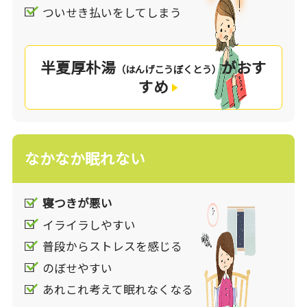
漢方の考え方
ついせき払いをしてしまう
漢方では、ストレスによって「気」の巡りが悪く
なってしまうことで、イライラや不安感などの症
半夏厚朴湯
がおす
状が起こると考えます。「気」とは、現代でも
（はんげこうぼくとう）
すめ
「気分」「気持ち」という言葉にも使われるよう
に、気分の変調に関与します。また、自律神経失
調症状を“「気」のせいだよ”となだめられること
もありますが、まさしくその通りで、このような
なかなか眠れない
自律神経の働きを支えるものも漢方では「気」と
捉えます。「気」の巡りが良いと気分や体調がス
ッキリし、逆に巡りが悪くなってしまうと不安や
寝つきが悪い
イライラなどの情緒が安定しづらくなり様々な不
イライラしやすい
定愁訴が現れます。
漢方薬は、ストレスによって乱れた「気」の巡り
普段からストレスを感じる
を整え、それに伴う身体のバランスの乱れも整え
のぼせやすい
ることで、「イライラ」「気分の落ち込み」「不
あれこれ考えて眠れなくなる
安」「不眠」「のどのつかえ感」などの ”なんと