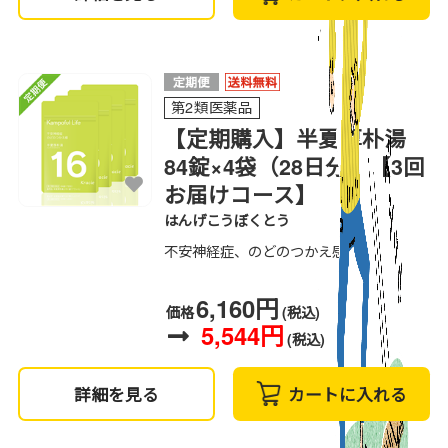
第2類医薬品
【定期購入】半夏厚朴湯
84錠×4袋（28日分）【3回
お届けコース】
はんげこうぼくとう
不安神経症、のどのつかえ感
6,160円
価格
(税込)
5,544円
(税込)
詳細を見る
カートに入れる