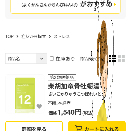
がおすすめ
（よくかんさんかちんぴはんげ）
TOP
症状から探す
ストレス
在庫あり
商品表示方法：
第2類医薬品
柴胡加竜骨牡蛎湯
さいこかりゅうこつぼれいとう
不眠､神経症
1,540円
価格
(税込)
詳細を見る
カートに入れる