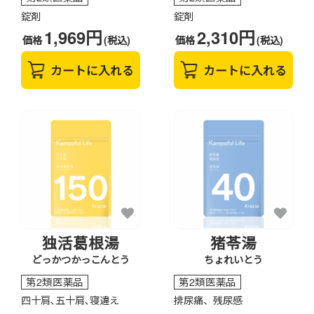
錠剤
錠剤
1,969円
2,310円
価格
(税込)
価格
(税込)
カートに入れる
カートに入れる
独活葛根湯
猪苓湯
どっかつかっこんとう
ちょれいとう
第2類医薬品
第2類医薬品
四十肩､五十肩､寝違え
排尿痛、残尿感