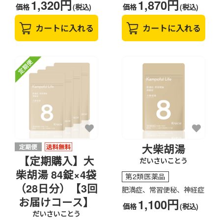
1,320円
1,870円
価格
(税込)
価格
(税込)
カートに入れる
カートに入れる
大柴胡湯
【定期購入】大
だいさいことう
柴胡湯 84錠×4袋
第2類医薬品
（28日分）【3回
肥満症、常習便秘、神経症
お届けコース】
1,100円
価格
(税込)
だいさいことう