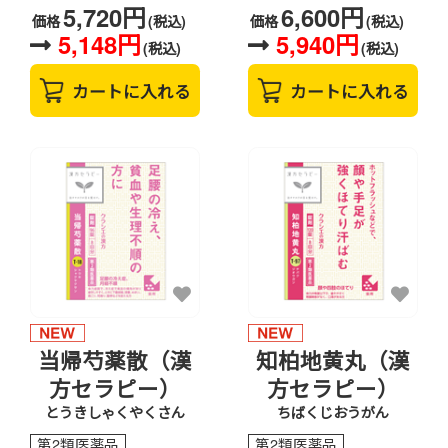
5,720円
6,600円
価格
(税込)
価格
(税込)
5,148円
5,940円
(税込)
(税込)
カートに入れる
カートに入れる
当帰芍薬散（漢
知柏地黄丸（漢
方セラピー）
方セラピー）
とうきしゃくやくさん
ちばくじおうがん
第2類医薬品
第2類医薬品