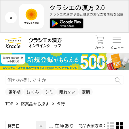
×
カート
メニュー
更年期
むくみ
シミ
眠れない
定期
TOP
医薬品から探す
タ行
在庫あり
商品表示方法：