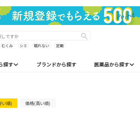
むくみ
シミ
眠れない
定期
ら探す
ブランドから探す
医薬品から探す
安い順)
価格(高い順)