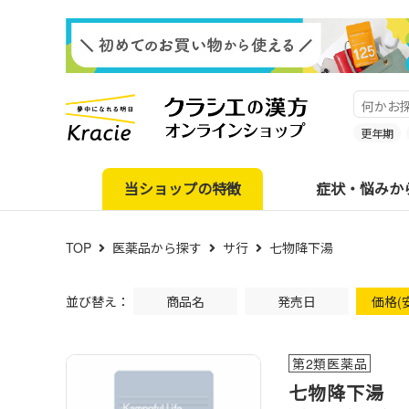
更年期
当ショップの特徴
症状・悩みか
TOP
医薬品から探す
サ行
七物降下湯
並び替え：
商品名
発売日
価格(
第2類医薬品
七物降下湯