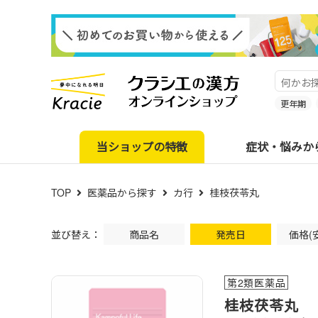
更年期
当ショップの特徴
症状・悩みか
TOP
医薬品から探す
カ行
桂枝茯苓丸
並び替え：
商品名
発売日
価格(
第2類医薬品
桂枝茯苓丸