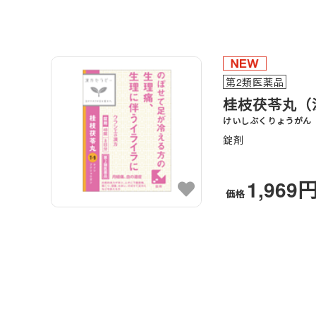
第2類医薬品
桂枝茯苓丸（
けいしぶくりょうがん
錠剤
1,969
価格