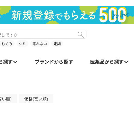
むくみ
シミ
眠れない
定期
ら探す
ブランドから探す
医薬品から探す
安い順)
価格(高い順)