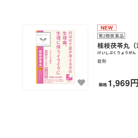
第2類医薬品
桂枝茯苓丸（
けいしぶくりょうがん
錠剤
1,969
価格