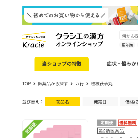
更年期
当ショップの特徴
症状・悩みか
TOP
医薬品から探す
カ行
桂枝茯苓丸
並び替え：
商品名
発売日
価格(
第2類医薬品