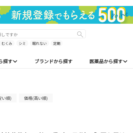
むくみ
シミ
眠れない
定期
ら探す
ブランドから探す
医薬品から探す
安い順)
価格(高い順)