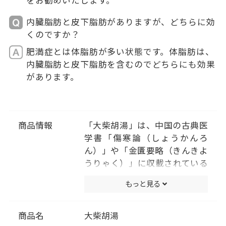
をお勧めいたします。
内臓脂肪と皮下脂肪がありますが、どちらに効
くのですか？
肥満症とは体脂肪が多い状態です。体脂肪は、
内臓脂肪と皮下脂肪を含むのでどちらにも効果
があります。
商品情報
「大柴胡湯」は、中国の古典医
学書「傷寒論（しょうかんろ
ん）」や「金匱要略（きんきよ
うりゃく）」に収載されている
薬方です。 便秘の傾向にある人
もっと見る
の胃炎、常習便秘、高血圧や肥
満に伴う肩こり・頭痛・便秘、
神経症、肥満症に効果がありま
商品名
大柴胡湯
す。 漢方では、過剰なストレス