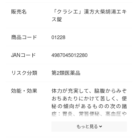
により自律神経系が乱れると、
販売名
「クラシエ」漢方大柴胡湯エキ
体の機能が亢進する（熱を生
ス錠
む）ことがあると考えます。漢
方では、ストレスによって胃の
商品コード
01228
機能が亢進する状態(過食状態）
を 「胃熱（いねつ）」と呼んで
います。 「大柴胡湯」は「胃
JANコード
4987045012280
熱」の原因となるストレスの緩
和に働きかけるだけでなく、
リスク分類
第2類医薬品
「胃熱」を抑えることで食欲を
整え、食事の摂取量のコントロ
効能・効果
体力が充実して、脇腹からみぞ
ールに役立ちます。また、排便
おちあたりにかけて苦しく、便
を促すことで老廃物などの代謝
秘の傾向があるものの次の諸
を活発にし、肥満症を改善しま
症：胃炎、常習便秘、高血圧や
す。
肥満に伴う肩こり・頭痛・便
もっと見る
秘、神経症、肥満症