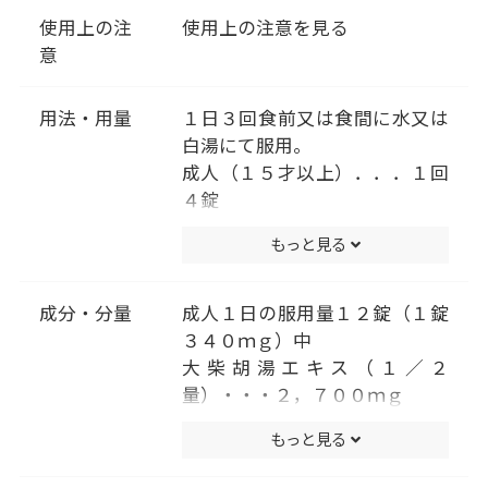
使用上の注
使用上の注意を見る
意
用法・用量
１日３回食前又は食間に水又は
白湯にて服用。
成人（１５才以上）．．．１回
４錠
１５才未満７才以上．．．１回
もっと見る
３錠
７才未満５才以上．．．１回２
錠
成分・分量
成人１日の服用量１２錠（１錠
５才未満は服用しないこと
３４０ｍｇ）中
（用法・用量に関連する注意）
大柴胡湯エキス（１／２
小児に服用させる場合には、保
量）・・・２，７００ｍｇ
護者の指導監督のもとに服用さ
（サイコ３．０ｇ、ハンゲ２．
もっと見る
せてください。
０ｇ、ショウキョウ・ダイオウ
各０．５ｇ、オウゴン・シャク