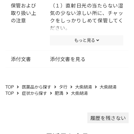
ヤク・タイソウ各１．５ｇ、キ
保管および
（１）直射日光の当たらない湿
ジツ１．０ｇより抽出。）
取り扱い上
気の少ない涼しい所に、チャッ
添加物として､二酸化ケイ素､ク
の注意
クをしっかりしめて保管してく
ロスＣＭＣ-Ｎａ、クロスポピド
ださい。
ン、ステアリン酸Ｍｇを含有す
（２）小児の手の届かない所に
もっと見る
る｡
保管してください。
（成分に関連する注意）
（３）他の容器に入れ替えない
本剤は天然物(生薬)のエキスを
でください。（誤用の原因にな
添付文書
添付文書を見る
用いていますので､錠剤の色が多
ったり品質が変わります。）
少異なることがあります｡
（４）使用期限を過ぎた製品は
服用しないでください。
TOP
医薬品から探す
タ行
大柴胡湯
大柴胡湯
（５）水分が錠剤につきます
TOP
症状から探す
肥満
大柴胡湯
と、変色または色むらを生じる
ことがありますので、誤って水
滴を落としたり、ぬれた手で触
れないでください。
履歴を残さない