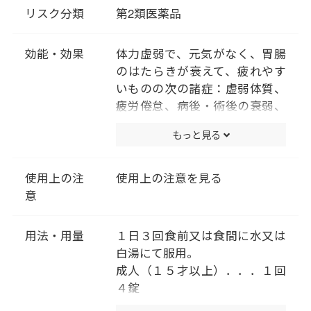
ない、ねあせをかくなどの症状
リスク分類
第2類医薬品
や病後の衰弱等に用いて効果が
あります。
効能・効果
体力虚弱で、元気がなく、胃腸
のはたらきが衰えて、疲れやす
いものの次の諸症：虚弱体質、
疲労倦怠、病後・術後の衰弱、
食欲不振、ねあせ、感冒
もっと見る
使用上の注
使用上の注意を見る
意
用法・用量
１日３回食前又は食間に水又は
白湯にて服用。
成人（１５才以上）．．．１回
４錠
１５才未満７才以上．．．１回