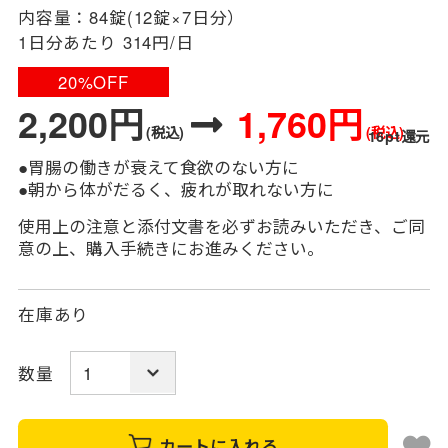
内容量：
84錠(12錠×7日分）
1日分あたり
314円/日
20%OFF
2,200円
1,760円
(税込)
(税込)
16pt還元
●胃腸の働きが衰えて食欲のない方に
●朝から体がだるく、疲れが取れない方に
使用上の注意と添付文書を必ずお読みいただき、ご同
意の上、購入手続きにお進みください。
在庫あり
数量
カートに入れる