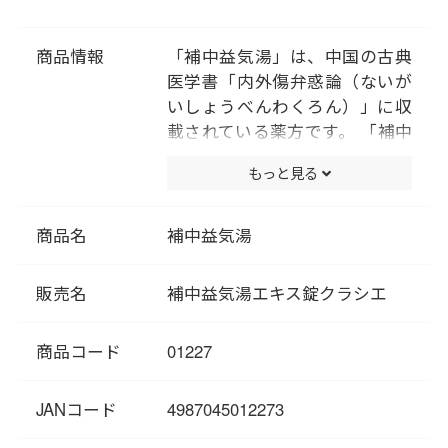
商品情報
「補中益気湯」は、中国の古典
医学書「内外傷弁惑論（ないが
いしょうべんわくろん）」に収
載されている薬方です。 「補中
益気湯」は別名「医王湯（いお
もっと見る
うとう）」とも呼ばれていま
す。補中とは、衰えた胃腸を補
い強化する、益気とは、滅入り
商品名
補中益気湯
がちな気持ちを引き立てるとい
う意味で、消化器系の機能低
販売名
補中益気湯エキス錠クラシエ
下、体力の低下・虚弱を回復さ
せることを目標とした薬方で
商品コード
01227
す。 「補中益気湯」は胃腸機能
が衰えて疲労感、倦怠感を訴え
る人で平素から虚弱な体質、か
JANコード
4987045012273
らだが疲れ易くだるい、食欲が