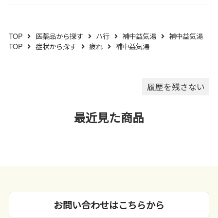
ったり品質が変わります。）
少異なることがあります｡
（４）使用期限を過ぎた製品は
服用しないでください。
TOP
医薬品から探す
ハ行
補中益気湯
補中益気湯
（５）水分が錠剤につきます
TOP
症状から探す
疲れ
補中益気湯
と、変色または色むらを生じる
ことがありますので、誤って水
滴を落としたり、ぬれた手で触
れないでください。
履歴を残さない
最近見た商品
お問い合わせはこちらから