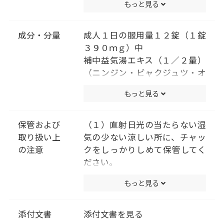
もっと見る
３錠
７才未満５才以上．．．１回２
錠
成分・分量
成人１日の服用量１２錠（１錠
５才未満は服用しないこと
３９０ｍｇ）中
（用法・用量に関連する注意）
補中益気湯エキス（１／２量）
小児に服用させる場合には、保
（ニンジン・ビャクジュツ・オ
護者の指導監督のもとに服用さ
ウギ各２．０ｇ、トウキ１．５
もっと見る
せてください。
ｇ、タイソウ・サイコ・チンピ
各１．０ｇ、カンゾウ０．７５
ｇ、ショウキョウ０．２５ｇ、
保管および
（１）直射日光の当たらない湿
ショウマ０．５ｇより抽
取り扱い上
気の少ない涼しい所に、チャッ
出。）・・・３２００ｍｇ
の注意
クをしっかりしめて保管してく
添加物として､ケイ酸Ａｌ､ＣＭ
ださい。
Ｃ-Ｃａ、ステアリン酸Ｍｇを含
（２）小児の手の届かない所に
もっと見る
有する｡
保管してください。
（成分に関連する注意）
（３）他の容器に入れ替えない
本剤は天然物(生薬)のエキスを
でください。（誤用の原因にな
添付文書
添付文書を見る
用いていますので､錠剤の色が多