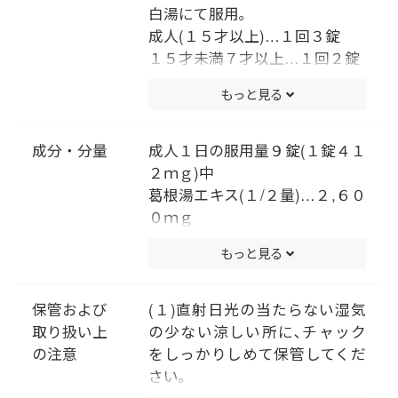
白湯にて服用｡
成人(１５才以上)…１回３錠
１５才未満７才以上…１回２錠
７才未満は服用しないこと
もっと見る
（用法・用量に関連する注意）
小児に服用させる場合には、保
護者の指導監督のもとに服用さ
成分・分量
成人１日の服用量９錠(１錠４１
せてください。
２ｍｇ)中
葛根湯エキス(１/２量)…２,６０
０ｍｇ
〔カッコン４.０ｇ､マオウ･タイ
もっと見る
ソウ各２.０ｇ､ケイヒ･シャクヤ
ク各１.５ｇ､カンゾウ１.０ｇ､
ショウキョウ０.５ｇより抽
保管および
(１)直射日光の当たらない湿気
出。〕
取り扱い上
の少ない涼しい所に､チャック
添加物として､ヒドロキシプロピ
の注意
をしっかりしめて保管してくだ
ルセルロース､タルク､二酸化ケ
さい｡
イ素､クロスＣＭＣ-Ｎａ､クロス
(２)小児の手の届かない所に保