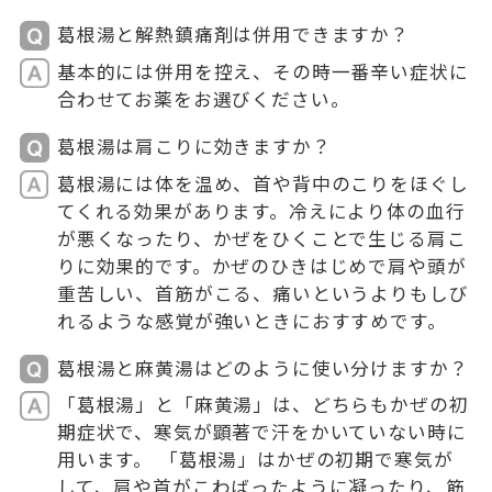
葛根湯と解熱鎮痛剤は併用できますか？
基本的には併用を控え、その時一番辛い症状に
合わせてお薬をお選びください。
葛根湯は肩こりに効きますか？
葛根湯には体を温め、首や背中のこりをほぐし
てくれる効果があります。冷えにより体の血行
が悪くなったり、かぜをひくことで生じる肩こ
りに効果的です。かぜのひきはじめで肩や頭が
重苦しい、首筋がこる、痛いというよりもしび
れるような感覚が強いときにおすすめです。
葛根湯と麻黄湯はどのように使い分けますか？
「葛根湯」と「麻黄湯」は、どちらもかぜの初
期症状で、寒気が顕著で汗をかいていない時に
用います。 「葛根湯」はかぜの初期で寒気が
して、肩や首がこわばったように凝ったり、筋