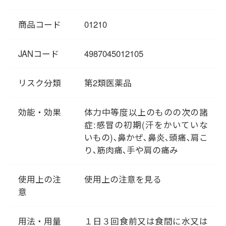
タイプを「風寒のかぜ」と言い
ます。
商品コード
01210
「葛根湯」は「風寒のかぜ」
に、身体を温め熱を発散させる
ことで対処します。「傷寒論」
JANコード
4987045012105
には、「汗が出ていない状態」
で「風があたると寒気がして」
リスク分類
第2類医薬品
「首や肩がこわばる」時に飲む
とあります。「あれっ？ かぜか
効能・効果
体力中等度以上のものの次の諸
な」と思ったときに、すぐ服用
症:感冒の初期(汗をかいていな
できるよう、葛根湯を常備して
いもの)､鼻かぜ､鼻炎､頭痛､肩こ
おくといいですね。
り､筋肉痛､手や肩の痛み
使用上の注
使用上の注意を見る
意
用法・用量
１日３回食前又は食間に水又は