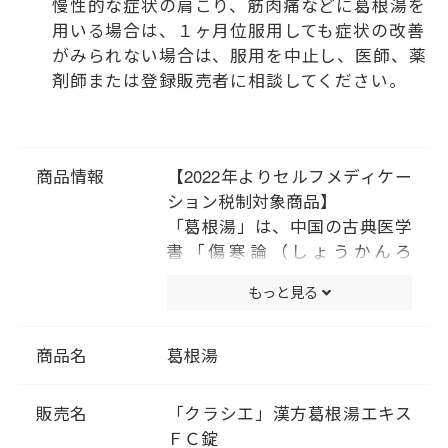
慢性的な症状の肩こり、筋肉痛などに葛根湯を
用いる場合は、１ヶ月位服用しても症状の改善
がみられない場合は、服用を中止し、医師、薬
剤師または登録販売者に相談してください。
商品情報
【2022年よりセルフメディケー
ション税制対象商品】
「葛根湯」は、中国の古典医学
書「傷寒論（しょうかんろ
ん）」「金匱要略（きんきよう
もっと見る
りゃく）」に記載されている薬
方です。かぜや肩こりなどに効
果があります。
商品名
葛根湯
漢方では、身体の状態によって
かぜの治療方針を決めます。は
販売名
「クラシエ」漢方葛根湯エキス
じめに背中がゾクゾクッとする
ＦＣ錠