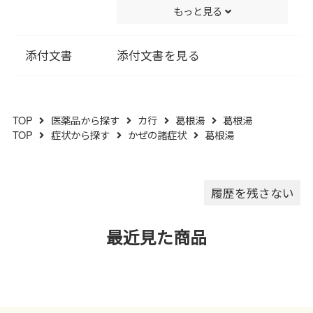
もっと見る
ポビドン､ステアリン酸Ｍｇ､ポ
管してください｡
リビニルアルコール･アクリル
(３)他の容器に入れ替えないで
酸･メタクリル酸メチル共重合
ください｡(誤用の原因になった
添付文書
添付文書を見る
体､酸化チタン､カルナウバロウ
り品質が変わります｡)
を含有する｡
(４)使用期限を過ぎた製品は服
用しないでください｡
TOP
医薬品から探す
カ行
葛根湯
葛根湯
(５)水分が錠剤につきますと､変
TOP
症状から探す
かぜの諸症状
葛根湯
色または色むらを生じることが
ありますので､誤って水滴を落と
したり､ぬれた手で触れないでく
ださい｡
履歴を残さない
最近見た商品