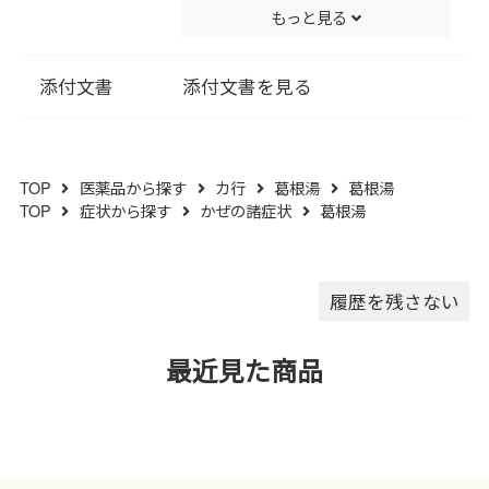
もっと見る
ポビドン､ステアリン酸Ｍｇ､ポ
管してください｡
リビニルアルコール･アクリル
(３)他の容器に入れ替えないで
酸･メタクリル酸メチル共重合
ください｡(誤用の原因になった
添付文書
添付文書を見る
体､酸化チタン､カルナウバロウ
り品質が変わります｡)
を含有する｡
(４)使用期限を過ぎた製品は服
用しないでください｡
TOP
医薬品から探す
カ行
葛根湯
葛根湯
(５)水分が錠剤につきますと､変
TOP
症状から探す
かぜの諸症状
葛根湯
色または色むらを生じることが
ありますので､誤って水滴を落と
したり､ぬれた手で触れないでく
ださい｡
履歴を残さない
最近見た商品