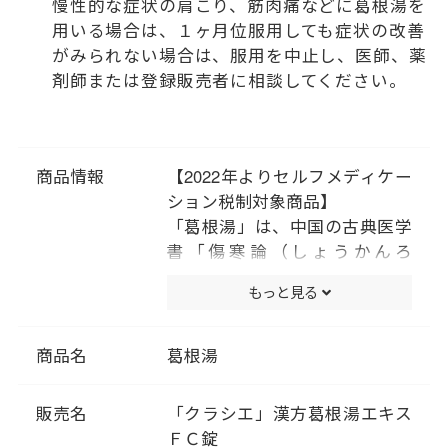
慢性的な症状の肩こり、筋肉痛などに葛根湯を
用いる場合は、１ヶ月位服用しても症状の改善
がみられない場合は、服用を中止し、医師、薬
剤師または登録販売者に相談してください。
商品情報
【2022年よりセルフメディケー
ション税制対象商品】
「葛根湯」は、中国の古典医学
書「傷寒論（しょうかんろ
ん）」「金匱要略（きんきよう
もっと見る
りゃく）」に記載されている薬
方です。かぜや肩こりなどに効
果があります。
商品名
葛根湯
漢方では、身体の状態によって
かぜの治療方針を決めます。は
販売名
「クラシエ」漢方葛根湯エキス
じめに背中がゾクゾクッとする
ＦＣ錠