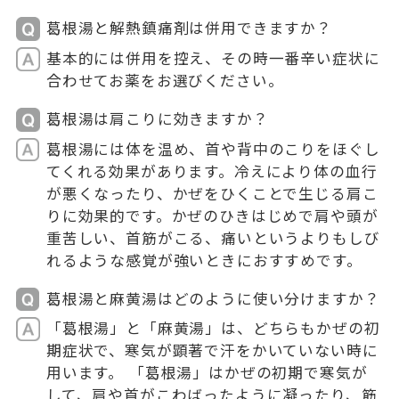
葛根湯と解熱鎮痛剤は併用できますか？
基本的には併用を控え、その時一番辛い症状に
合わせてお薬をお選びください。
葛根湯は肩こりに効きますか？
葛根湯には体を温め、首や背中のこりをほぐし
てくれる効果があります。冷えにより体の血行
が悪くなったり、かぜをひくことで生じる肩こ
りに効果的です。かぜのひきはじめで肩や頭が
重苦しい、首筋がこる、痛いというよりもしび
れるような感覚が強いときにおすすめです。
葛根湯と麻黄湯はどのように使い分けますか？
「葛根湯」と「麻黄湯」は、どちらもかぜの初
期症状で、寒気が顕著で汗をかいていない時に
用います。 「葛根湯」はかぜの初期で寒気が
して、肩や首がこわばったように凝ったり、筋