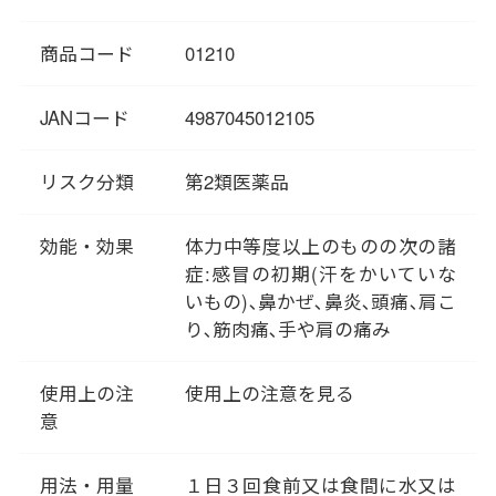
タイプを「風寒のかぜ」と言い
ます。
商品コード
01210
「葛根湯」は「風寒のかぜ」
に、身体を温め熱を発散させる
ことで対処します。「傷寒論」
JANコード
4987045012105
には、「汗が出ていない状態」
で「風があたると寒気がして」
リスク分類
第2類医薬品
「首や肩がこわばる」時に飲む
とあります。「あれっ？ かぜか
効能・効果
体力中等度以上のものの次の諸
な」と思ったときに、すぐ服用
症:感冒の初期(汗をかいていな
できるよう、葛根湯を常備して
いもの)､鼻かぜ､鼻炎､頭痛､肩こ
おくといいですね。
り､筋肉痛､手や肩の痛み
使用上の注
使用上の注意を見る
意
用法・用量
１日３回食前又は食間に水又は