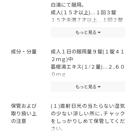
白湯にて服用｡
成人(１５才以上)…１回３錠
１５才未満７才以上…１回２錠
７才未満は服用しないこと
もっと見る
（用法・用量に関連する注意）
小児に服用させる場合には、保
護者の指導監督のもとに服用さ
成分・分量
成人１日の服用量９錠(１錠４１
せてください。
２ｍｇ)中
葛根湯エキス(１/２量)…２,６０
０ｍｇ
〔カッコン４.０ｇ､マオウ･タイ
もっと見る
ソウ各２.０ｇ､ケイヒ･シャクヤ
ク各１.５ｇ､カンゾウ１.０ｇ､
ショウキョウ０.５ｇより抽
保管および
(１)直射日光の当たらない湿気
出。〕
取り扱い上
の少ない涼しい所に､チャック
添加物として､ヒドロキシプロピ
の注意
をしっかりしめて保管してくだ
ルセルロース､タルク､二酸化ケ
さい｡
イ素､クロスＣＭＣ-Ｎａ､クロス
(２)小児の手の届かない所に保