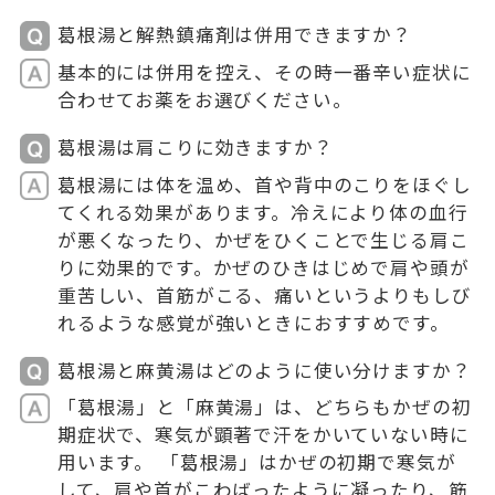
葛根湯と解熱鎮痛剤は併用できますか？
基本的には併用を控え、その時一番辛い症状に
合わせてお薬をお選びください。
葛根湯は肩こりに効きますか？
葛根湯には体を温め、首や背中のこりをほぐし
てくれる効果があります。冷えにより体の血行
が悪くなったり、かぜをひくことで生じる肩こ
りに効果的です。かぜのひきはじめで肩や頭が
重苦しい、首筋がこる、痛いというよりもしび
れるような感覚が強いときにおすすめです。
葛根湯と麻黄湯はどのように使い分けますか？
「葛根湯」と「麻黄湯」は、どちらもかぜの初
期症状で、寒気が顕著で汗をかいていない時に
用います。 「葛根湯」はかぜの初期で寒気が
して、肩や首がこわばったように凝ったり、筋