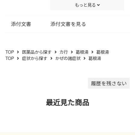
もっと見る
ポビドン､ステアリン酸Ｍｇ､ポ
管してください｡
リビニルアルコール･アクリル
(３)他の容器に入れ替えないで
酸･メタクリル酸メチル共重合
ください｡(誤用の原因になった
添付文書
添付文書を見る
体､酸化チタン､カルナウバロウ
り品質が変わります｡)
を含有する｡
(４)使用期限を過ぎた製品は服
用しないでください｡
TOP
医薬品から探す
カ行
葛根湯
葛根湯
(５)水分が錠剤につきますと､変
TOP
症状から探す
かぜの諸症状
葛根湯
色または色むらを生じることが
ありますので､誤って水滴を落と
したり､ぬれた手で触れないでく
ださい｡
履歴を残さない
最近見た商品