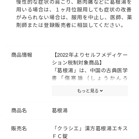
慢性的な症状の肩こり、筋肉痛などに葛根湯を
用いる場合は、１ヶ月位服用しても症状の改善
がみられない場合は、服用を中止し、医師、薬
剤師または登録販売者に相談してください。
商品情報
【2022年よりセルフメディケー
ション税制対象商品】
「葛根湯」は、中国の古典医学
書「傷寒論（しょうかんろ
ん）」「金匱要略（きんきよう
もっと見る
りゃく）」に記載されている薬
方です。かぜや肩こりなどに効
果があります。
商品名
葛根湯
漢方では、身体の状態によって
かぜの治療方針を決めます。は
販売名
「クラシエ」漢方葛根湯エキス
じめに背中がゾクゾクッとする
ＦＣ錠