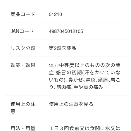
タイプを「風寒のかぜ」と言い
ます。
商品コード
01210
「葛根湯」は「風寒のかぜ」
に、身体を温め熱を発散させる
ことで対処します。「傷寒論」
JANコード
4987045012105
には、「汗が出ていない状態」
で「風があたると寒気がして」
リスク分類
第2類医薬品
「首や肩がこわばる」時に飲む
とあります。「あれっ？ かぜか
効能・効果
体力中等度以上のものの次の諸
な」と思ったときに、すぐ服用
症:感冒の初期(汗をかいていな
できるよう、葛根湯を常備して
いもの)､鼻かぜ､鼻炎､頭痛､肩こ
おくといいですね。
り､筋肉痛､手や肩の痛み
使用上の注
使用上の注意を見る
意
用法・用量
１日３回食前又は食間に水又は