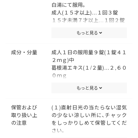
白湯にて服用｡
成人(１５才以上)…１回３錠
１５才未満７才以上…１回２錠
７才未満は服用しないこと
もっと見る
（用法・用量に関連する注意）
小児に服用させる場合には、保
護者の指導監督のもとに服用さ
成分・分量
成人１日の服用量９錠(１錠４１
せてください。
２ｍｇ)中
葛根湯エキス(１/２量)…２,６０
０ｍｇ
〔カッコン４.０ｇ､マオウ･タイ
もっと見る
ソウ各２.０ｇ､ケイヒ･シャクヤ
ク各１.５ｇ､カンゾウ１.０ｇ､
ショウキョウ０.５ｇより抽
保管および
(１)直射日光の当たらない湿気
出。〕
取り扱い上
の少ない涼しい所に､チャック
添加物として､ヒドロキシプロピ
の注意
をしっかりしめて保管してくだ
ルセルロース､タルク､二酸化ケ
さい｡
イ素､クロスＣＭＣ-Ｎａ､クロス
(２)小児の手の届かない所に保