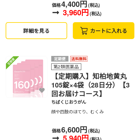
4,400円
価格
(税込)
3,960円
(税込)
詳細を見る
カートに入れる
第2類医薬品
【定期購入】知柏地黄丸
105錠×4袋（28日分）【3
回お届けコース】
ちばくじおうがん
顔や四肢のほてり、むくみ
6,600円
価格
(税込)
5,940円
(税込)