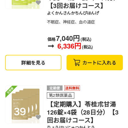
【3回お届けコース】
よくかんさんかちんぴはんげ
不眠症、神経症、血の道症
7,040円
価格
(税込)
6,336円
(税込)
詳細を見る
カートに入れる
第2類医薬品
【定期購入】苓桂朮甘湯
126錠×4袋（28日分）【3
回お届けコース】
りょうけいじゅつかんとう