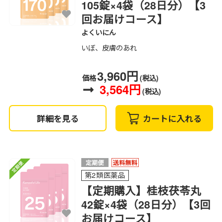
105錠×4袋（28日分）【3
回お届けコース】
よくいにん
いぼ、皮膚のあれ
3,960円
価格
(税込)
3,564円
(税込)
詳細を見る
カートに入れる
第2類医薬品
【定期購入】桂枝茯苓丸
42錠×4袋（28日分）【3回
お届けコース】