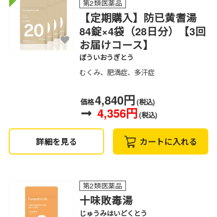
第2類医薬品
【定期購入】防已黄耆湯
84錠×4袋（28日分）【3回
お届けコース】
ぼういおうぎとう
むくみ、肥満症、多汗症
4,840円
価格
(税込)
4,356円
(税込)
詳細を見る
カートに入れる
第2類医薬品
十味敗毒湯
じゅうみはいどくとう