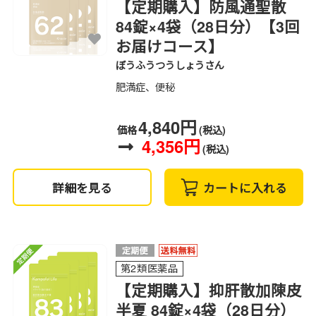
【定期購入】防風通聖散
84錠×4袋（28日分）【3回
お届けコース】
ぼうふうつうしょうさん
肥満症、便秘
4,840円
価格
(税込)
4,356円
(税込)
詳細を見る
カートに入れる
第2類医薬品
【定期購入】抑肝散加陳皮
半夏 84錠×4袋（28日分）