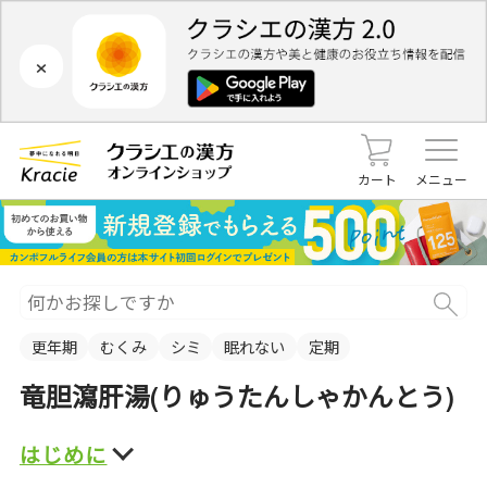
×
カート
メニュー
更年期
むくみ
シミ
眠れない
定期
竜胆瀉肝湯(りゅうたんしゃかんとう)
はじめに