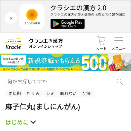
×
カート
メニュー
更年期
むくみ
シミ
眠れない
定期
麻子仁丸(ましにんがん)
はじめに