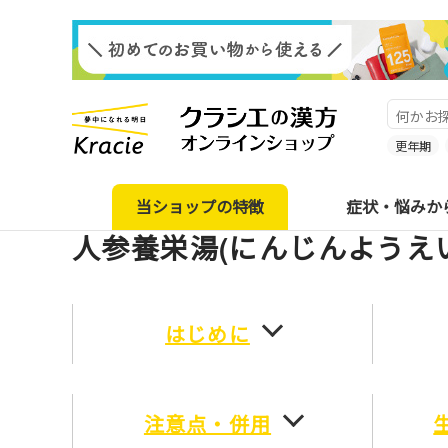
更年期
当ショップの特徴
症状・悩みか
人参養栄湯(にんじんようえ
はじめに
注意点・併用