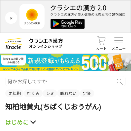
×
カート
メニュー
更年期
むくみ
シミ
眠れない
定期
知柏地黄丸(ちばくじおうがん)
はじめに