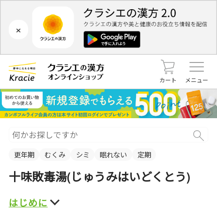
×
カート
メニュー
更年期
むくみ
シミ
眠れない
定期
十味敗毒湯(じゅうみはいどくとう)
はじめに