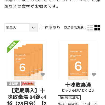
類などの食材がお勧めです。
在庫あり
商品表示方法：
十味敗毒湯
【定期購入】十
じゅうみはいどくとう
味敗毒湯 84錠×4
第2類医薬品
袋（28日分）【3
湿疹・皮膚炎、じんましん