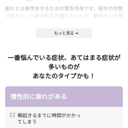
疲れとは身体を守るための警告信号です。疲労の状態
に陥ると、心身の反応が遅くなったり、集中力・注意
力の低下が起きたり、手足がだるく、肩こりや腰痛が
起こることもあります。
エネルギーの産生にはブドウ糖、ビタミンB群、その
他酵素など様々なものが関わっており、OTC医薬品の
疲労改善では、エネルギーの産生を促すことを目的に
一番悩んでいる症状、あてはまる症状が
ビタミンB群を主体とした栄養素の補給が中心的に行
多いものが
われます。
あなたのタイプかも！
漢方の考え方
慢性的に疲れがある
漢方では、身体活動の源となるエネルギーを
「気」と捉えています。気の産生には胃腸の働き
を担う「脾（ひ）」と呼ばれる臓器が重要であ
朝起きるまでに時間がかかっ
り、「脾」が健やかであると、食欲が湧き、体も
てしまう
元気な状態になると考えています。また「脾」は