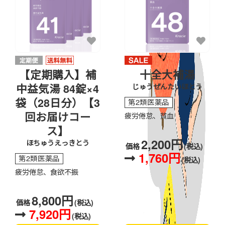
【定期購入】補
十全大補湯
中益気湯 84錠×4
じゅうぜんたいほとう
袋（28日分）【3
第2類医薬品
回お届けコー
疲労倦怠、貧血
ス】
2,200円
ほちゅうえっきとう
価格
(税込)
1,760円
第2類医薬品
(税込)
疲労倦怠、食欲不振
8,800円
価格
(税込)
7,920円
(税込)