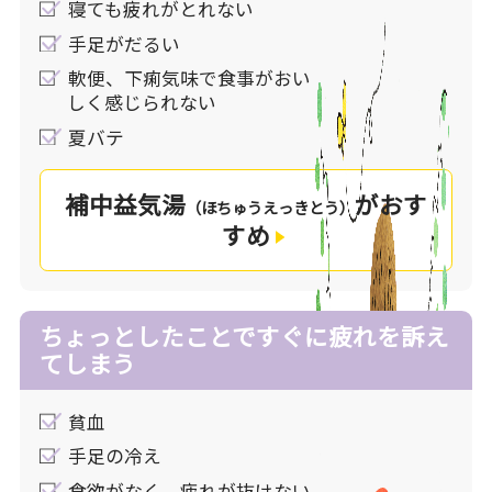
寝ても疲れがとれない
「血」と呼ばれる栄養物質を生み出す源でもあり
手足がだるい
ます。
軟便、下痢気味で食事がおい
食欲が落ちて元気の出ない状態を、漢方では
しく感じられない
「脾」が弱ったために気が上手く作れずに起こる
疲労と捉え、「脾」の機能を高める治療を行い、
夏バテ
症状を改善します。
補中益気湯
がおす
（ほちゅうえっきとう）
あなたの疲れのタイプをチェックしてみません
すめ
か。よりチェックの多いものや、一番気になる症
状があるものが、あなたにおすすめの処方です。
ちょっとしたことですぐに疲れを訴え
てしまう
貧血
手足の冷え
食欲がなく、疲れが抜けない