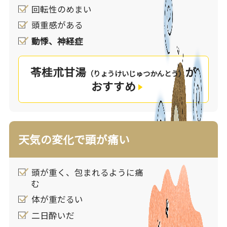
回転性のめまい
頭重感がある
漢方の考え方
動悸、神経症
体内に過剰な「水」が発生する原因は様々で、水
分の過剰摂取、加齢・胃腸虚弱による水分代謝の
苓桂朮甘湯
が
（りょうけいじゅつかんとう）
悪化、梅雨・台風などの多湿環境などが挙げられ
おすすめ
ます。これらの原因により不要な水分が体内に侵
入し停滞すると、めまい、頭痛、むくみ、体の重
だるさといったような不調が現れるようになりま
す。
天気の変化で頭が痛い
漢方では、頭部の感覚器に「水」が溢れることで
感覚器の働きが乱されると考えています。めまい
も「水」が溢れて起こる疾患の１つです。
頭が重く、包まれるように痛
また痛みは、エネルギーである「気」や栄養物質
む
である「血」が上手く巡れなくなると起こると考
体が重だるい
えます。余分な水分は物理的に「気」「血」の流
二日酔いだ
れを阻滞するため、頭痛などの痛みが起こりやす