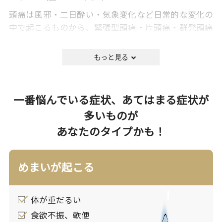
頭痛は風邪・二日酔い・気象変化など日常的な変化の
中で起こるものから、緊張型頭痛・片頭痛・群発頭痛
などの慢性的に抱えやすい頭痛まで様々です。頭痛の
メカニズムとしては、頭部の血管に炎症が起きたり、
筋肉の持続的な収縮などによって神経に圧が掛かった
りすることで痛みが起こると考えられています。
めまいは体の平衡状態を上手く認知できないことで違
一番悩んでいる症状、あてはまる症状が
和感を覚える症状です。大きくは脳の異常からくるも
多いものが
のと、平衡感覚器の異常からくるものの２つに分類が
あなたのタイプかも！
できます。
激しい頭痛・ろれつが回らない・ものが二重に見える
などの症状が認められる場合は、脳の異常が強く疑わ
めまいが起こる
れますのですぐに医療機関を受診して下さい。
OTCでは、頭痛には頭部の血管や神経に起こった炎症
体が重だるい
を抑える解熱鎮痛剤が、めまいには乗り物酔い治療薬
食欲不振、軟便
やビタミン剤などが使用されることもあります。