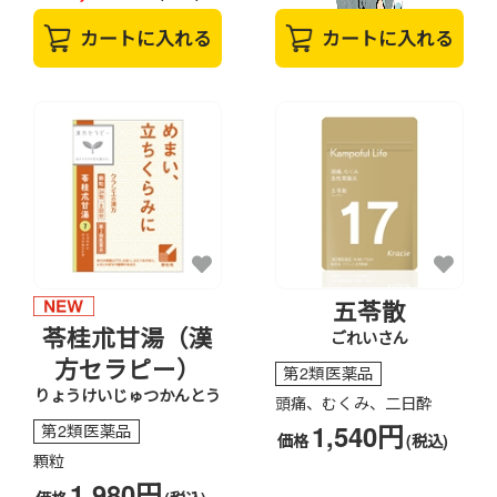
カートに入れる
カートに入れる
五苓散
苓桂朮甘湯（漢
ごれいさん
方セラピー）
第2類医薬品
りょうけいじゅつかんとう
頭痛、むくみ、二日酔
1,540円
第2類医薬品
価格
(税込)
顆粒
1,980円