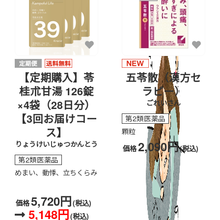
【定期購入】苓
五苓散（漢方セ
桂朮甘湯 126錠
ラピー）
×4袋（28日分）
ごれいさん
【3回お届けコー
第2類医薬品
ス】
顆粒
2,090円
りょうけいじゅつかんとう
価格
(税込)
第2類医薬品
めまい、動悸、立ちくらみ
5,720円
価格
(税込)
5,148円
(税込)