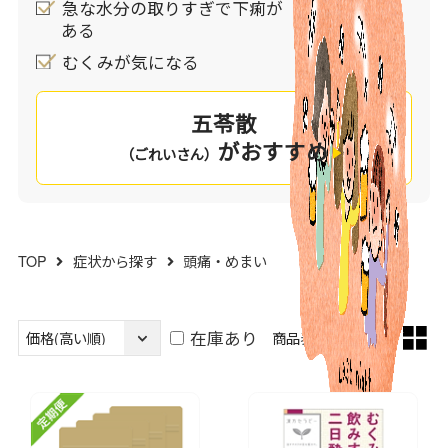
急な水分の取りすぎで下痢が
くなります。
ある
漢方薬は、体内に停滞している余分な水分を利尿
むくみが気になる
など適切な排泄経路を用いて体外へ排泄したり、
余分な水分自体を発生させないように体を整える
ことで、不快な症状を改善します。
五苓散
眠くなる成分は含まれておりませんので、眠くな
がおすすめ
（ごれいさん）
っては困る状況でも安心して服用いただけます。
あなたの頭痛・めまいをチェックしてみません
か。チェックが多いようなら、漢方薬でのケアが
TOP
症状から探す
頭痛・めまい
おすすめです。
在庫あり
商品表示方法：