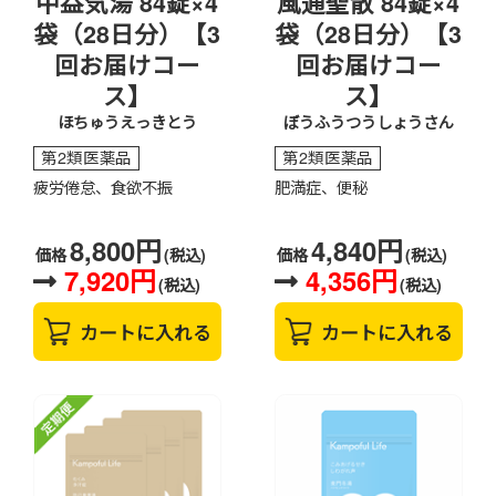
中益気湯 84錠×4
風通聖散 84錠×4
袋（28日分）【3
袋（28日分）【3
回お届けコー
回お届けコー
ス】
ス】
ほちゅうえっきとう
ぼうふうつうしょうさん
第2類医薬品
第2類医薬品
疲労倦怠、食欲不振
肥満症、便秘
8,800円
4,840円
価格
(税込)
価格
(税込)
7,920円
4,356円
(税込)
(税込)
カートに入れる
カートに入れる