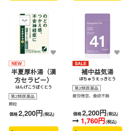
半夏厚朴湯（漢
補中益気湯
方セラピー）
ほちゅうえっきとう
はんげこうぼくとう
第2類医薬品
疲労倦怠、食欲不振
第2類医薬品
顆粒
2,200円
2,200円
価格
(税込)
価格
(税込)
1,760円
(税込)