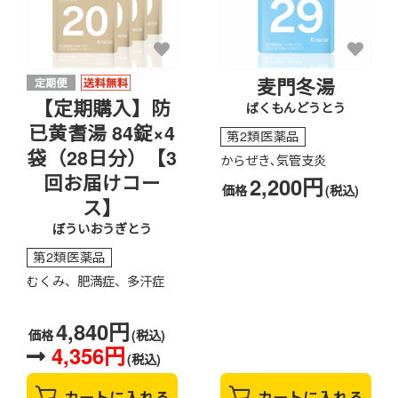
麦門冬湯
【定期購入】防
ばくもんどうとう
已黄耆湯 84錠×4
第2類医薬品
袋（28日分）【3
からぜき､気管支炎
回お届けコー
2,200円
価格
(税込)
ス】
ぼういおうぎとう
第2類医薬品
むくみ、肥満症、多汗症
4,840円
価格
(税込)
4,356円
(税込)
カートに入れる
カートに入れる