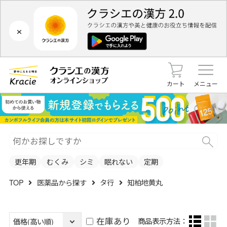
×
カート
メニュー
更年期
むくみ
シミ
眠れない
定期
TOP
医薬品から探す
タ行
知柏地黄丸
在庫あり
商品表示方法：