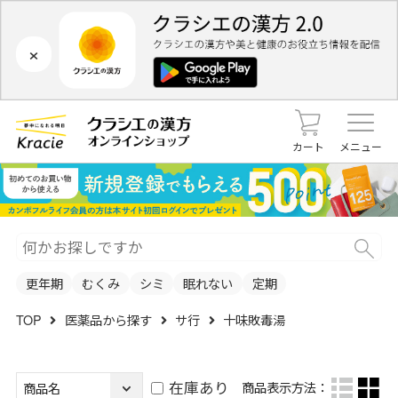
×
カート
メニュー
更年期
むくみ
シミ
眠れない
定期
TOP
医薬品から探す
サ行
十味敗毒湯
在庫あり
商品表示方法：