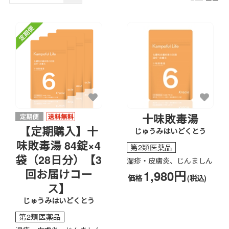
十味敗毒湯
【定期購入】十
じゅうみはいどくとう
味敗毒湯 84錠×4
第2類医薬品
袋（28日分）【3
湿疹・皮膚炎、じんましん
回お届けコー
1,980円
価格
(税込)
ス】
じゅうみはいどくとう
第2類医薬品