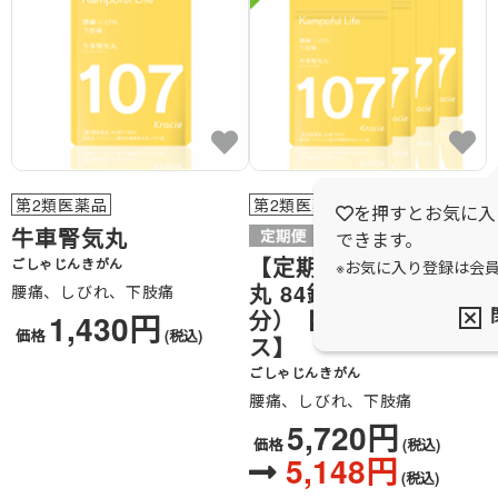
第2類医薬品
第2類医薬品
を押すとお気に入
牛車腎気丸
できます。
【定期購入】牛車腎気
ごしゃじんきがん
※お気に入り登録は会
丸 84錠×4袋（28日
腰痛、しびれ、下肢痛
分）【3回お届けコー
1,430円
価格
(税込)
ス】
ごしゃじんきがん
腰痛、しびれ、下肢痛
5,720円
価格
(税込)
5,148円
(税込)