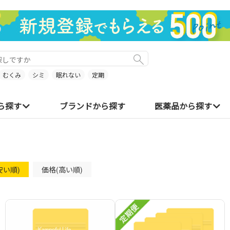
むくみ
シミ
眠れない
定期
ら探す
ブランドから探す
医薬品から探す
安い順)
価格(高い順)