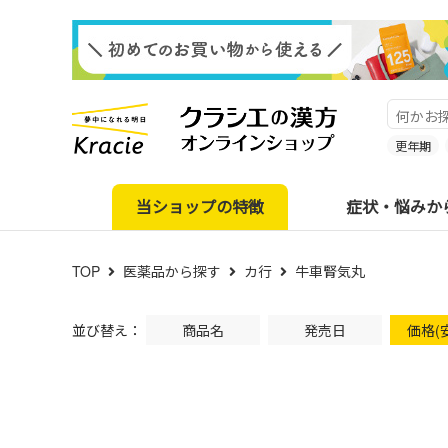
更年期
当ショップの特徴
症状・悩みか
TOP
医薬品から探す
カ行
牛車腎気丸
並び替え：
商品名
発売日
価格(