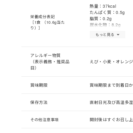
熱量：37kcal
たんぱく質：0.5g
栄養成分表記
脂質：0.2g
［1食 （10.6g当た
炭水化物：8.2g
り）］
食塩相当量：1.2g
もっと見る
（推定値）
アレルギー物質
（表示義務・推奨品
えび・小麦・オレン
目）
賞味期限
賞味期限まで到着日か
保存方法
直射日光及び高温多
開封後はすぐお召し
その他注意事項