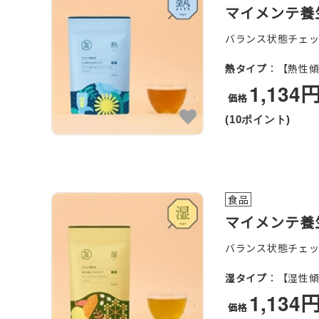
マイメンテ養
バランス状態チェ
熱タイプ
：【熱性
1,134
価格
(10ポイント)
食品
マイメンテ養
バランス状態チェ
湿タイプ
：【湿性
1,134
価格