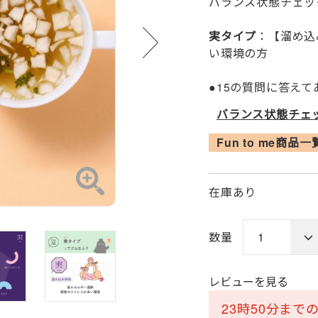
バランス状態チェッ
実タイプ
：【溜め込
い環境の方
●15の質問に答え
バランス状態チェ
Fun to me商品
在庫あり
数量
レビューを見る
23時50分ま