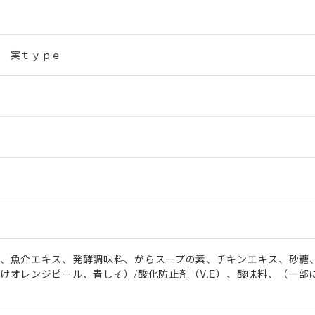
プ 実ｔｙｐｅ
、魚介エキス、発酵調味料、がらスープの素、チキンエキス、砂糖、
けオレンジピール、青しそ）/酸化防止剤（V.E）、酸味料、（一