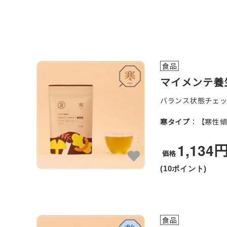
食品
マイメンテ養
バランス状態チェ
寒タイプ
：【寒性
1,134
価格
(10ポイント)
食品