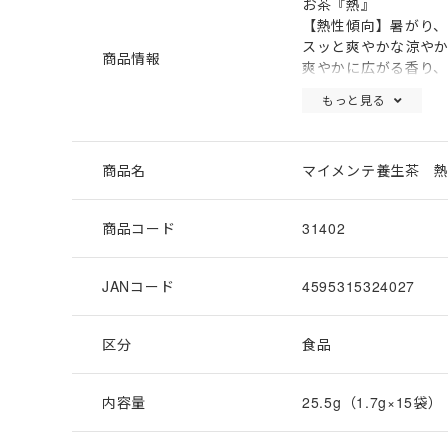
お茶『熱』
【熱性傾向】暑がり
スッと爽やかな涼やか
商品情報
爽やかに広がる香り、
冷やす寒性、穏やか
もっと見る
商品名
マイメンテ養生茶 
商品コード
31402
JANコード
4595315324027
区分
食品
内容量
25.5g（1.7g×15袋）