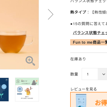
バランス状態チェッ
熱タイプ
：【熱性傾
●15の質問に答え
バランス状態チェ
Fun to me商品
在庫あり
数量
レビューを見る
お得