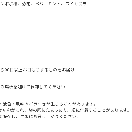
タンポポ根、菊花、ペパーミント、スイカズラ
ら90日以上お日もちするものをお届け
湿の場所を避けて保存してください
・液色・風味のバラつきが生じることがあります。
湯を200mL注ぎ3分置いた場合、抽出液100g当たり。
かい粉がもれ、袋の底にたまったり、紐に付着することがあります。
と表示しています。（カフェイン）
て保存し、早めにお召し上がりください。