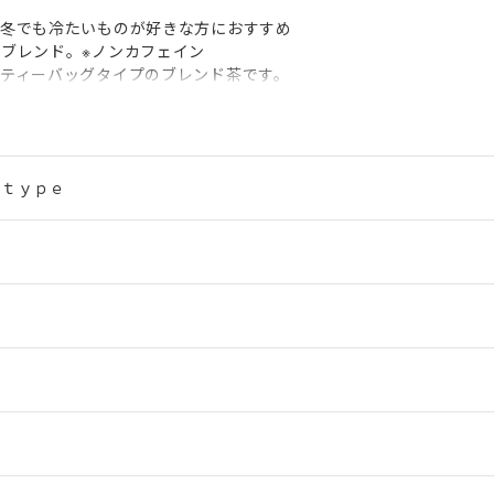
、冬でも冷たいものが好きな方におすすめ
ブレンド。※ノンカフェイン
ティーバッグタイプのブレンド茶です。
に冷やす涼性の和漢素材を組合せ、ラフマ・たんぽぽ根・菊花・ペパ
熱ｔｙｐｅ