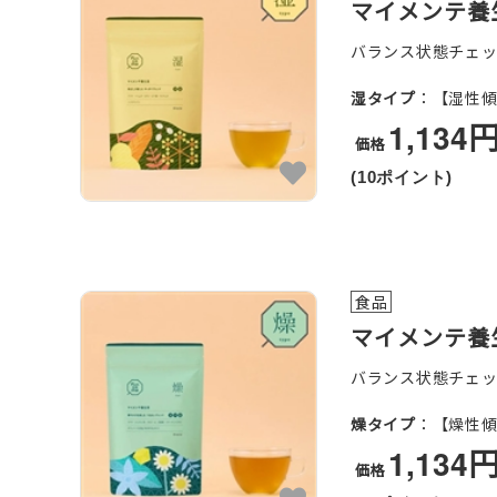
マイメンテ養
バランス状態チェ
湿タイプ
：【湿性
1,134
価格
(10ポイント)
食品
マイメンテ養
バランス状態チェ
燥タイプ
：【燥性
1,134
価格