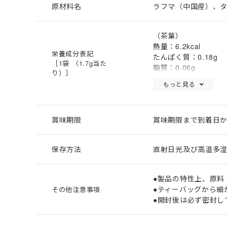
原材料名
ラフマ（中国産）、
（茶葉）
熱量：6.2kcal
栄養成分表記
たんぱく質：0.18g
［1袋 （1.7g当た
脂質：0.06g
り）］
炭水化物：1.23g
もっと見る
食塩相当量：0.02g
（抽出液※）
熱量：0kcal
賞味期限
賞味期限まで到着日か
たんぱく質：0g
脂質：0g
炭水化物：0g
保存方法
直射日光及び高温多
食塩相当量：0.02g
カフェイン：0g
（推定値）
●製品の特性上、原料
※1袋（1.7g）にお
●ティーバッグから細
その他注意事項
定量下限値未満を0g
●開封後は必ず密封し