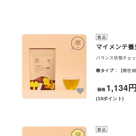
食品
マイメンテ養
バランス状態チェ
寒タイプ
：【寒性
1,134
価格
(10ポイント)
食品