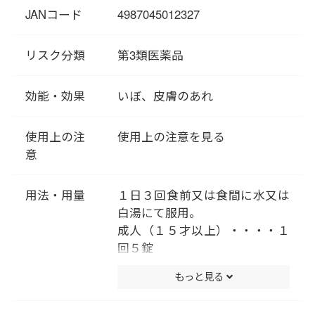
陳代謝を促すことから、不要な
JANコード
4987045012327
角質が堆積してしまったイボに
も効果的です。
リスク分類
第3類医薬品
効能・効果
いぼ、皮膚のあれ
使用上の注
使用上の注意を見る
意
用法・用量
１日３回食前又は食間に水又は
白湯にて服用。
成人（１５才以上）・・・・１
回５錠
１５歳未満は服用しないこと
もっと見る