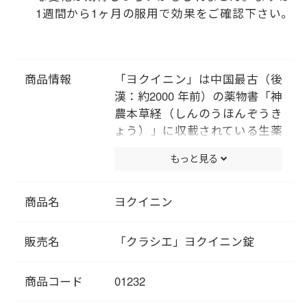
1週間から1ヶ月の服用で効果をご確認下さい。
商品情報
「ヨクイニン」は中国最古（後
漢：約2000 年前）の薬物書「神
農本草経（しんのうほんぞうき
ょう）」に収載されている生薬
です。「神農本草経」の中でも
もっと見る
「命を養う」とされる「上薬」
に分類されており、「ヨクイニ
ン」は古くから食用としても宮
商品名
ヨクイニン
廷料理の材料や産後の回復食、
美容にも使われてきました。 肌
販売名
「クラシエ」ヨクイニン錠
の新陳代謝の低下による荒れに
用いられる生薬で、肌のキメが
商品コード
01232
乱れて化粧ノリが悪くなった方
におすすめです。 また、肌の新