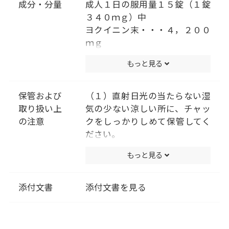
成分・分量
成人１日の服用量１５錠（１錠
３４０ｍｇ）中
ヨクイニン末・・・４，２００
ｍｇ
添加物として､二酸化ケイ素、ク
もっと見る
ロスＣＭＣ-Ｎａ、ステアリン酸
Ｍｇを含有する｡
（成分に関連する注意）
保管および
（１）直射日光の当たらない湿
本剤は天然物(ヨクイニン)を用
取り扱い上
気の少ない涼しい所に、チャッ
いていますので､錠剤の色が多少
の注意
クをしっかりしめて保管してく
異なることや、錠剤の表面に黒
ださい。
褐色の斑点が見られることがあ
（２）小児の手の届かない所に
もっと見る
ります｡また、ヨクイニン特有
保管してください。
のにおいを感じることがありま
（３）他の容器に入れ替えない
す。
でください。（誤用の原因にな
添付文書
添付文書を見る
ったり品質が変わります。）
（４）使用期限を過ぎた製品は
服用しないでください。