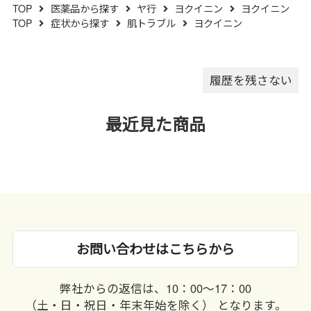
TOP
医薬品から探す
ヤ行
ヨクイニン
ヨクイニン
（５）水分が錠剤につきます
TOP
症状から探す
肌トラブル
ヨクイニン
と、変色または色むらを生じる
ことがありますので、誤って水
滴を落としたり、ぬれた手で触
れないでください。
履歴を残さない
最近見た商品
お問い合わせはこちらから
弊社からの返信は、10：00〜17：00
（土・日・祝日・年末年始を除く） となります。