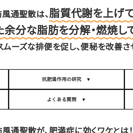
脂質代謝を上げて
防風通聖散は、
た余分な脂肪を分解・燃焼して
スムーズな排便を促し、便秘を改善さ
抗肥満作用の研究
よくある質問
防風通聖散が、
肥満症に効くワケ
とは！