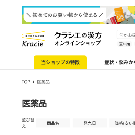
更年期
当ショップの特徴
症状・悩みか
TOP
医薬品
医薬品
並び替
商品名
発売日
価格(安い
え：