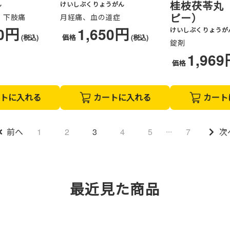
桂枝茯苓丸
ん
けいしぶくりょうがん
ピー）
、下肢痛
月経痛、血の道症
30円
1,650円
けいしぶくりょうが
(税込)
価格
(税込)
錠剤
1,96
価格
トに入れる
カートに入れる
カート
...
前へ
1
2
3
4
5
7
次
最近見た商品