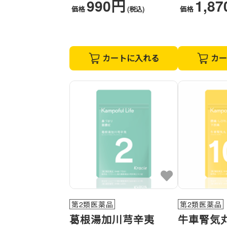
990円
1,8
価格
(税込)
価格
カートに入れる
カー
第2類医薬品
第2類医薬品
葛根湯加川芎辛夷
牛車腎気