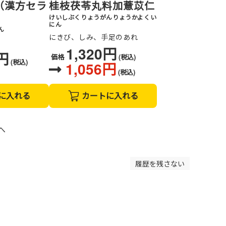
（漢方セラ
桂枝茯苓丸料加薏苡仁
けいしぶくりょうがんりょうかよくい
にん
ん
にきび、しみ、手足のあれ
1,320円
9円
価格
(税込)
(税込)
1,056円
(税込)
に入れる
カートに入れる
へ
履歴を残さない