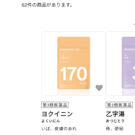
62
件の商品があります。
第3類医薬品
第2類医薬品
ヨクイニン
乙字湯
よくいにん
おつじとう
いぼ、皮膚のあれ
痔、便秘