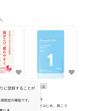
へ
第2類医薬品
りに登録することが
葛根湯
（漢方セラ
かっこんとう
員様限定の機能です。
かぜのひきはじめ、肩こり
閉じる