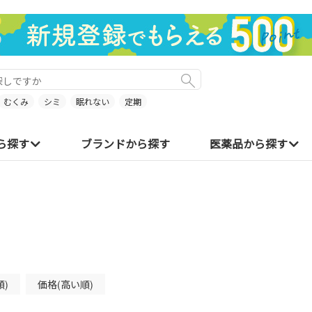
むくみ
シミ
眠れない
定期
ら探す
ブランドから探す
医薬品から探す
順)
価格(高い順)