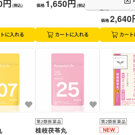
70円
1,650円
かみしょうようさん
(税込)
価格
(税込)
錠剤
2,64
価格
トに入れる
カートに入れる
カート
第2類医薬品
第2類医薬品
丸
桂枝茯苓丸