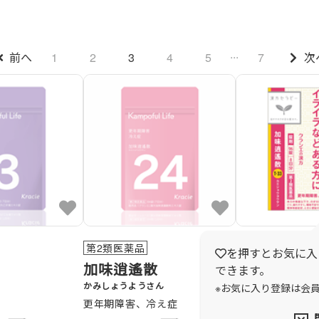
...
前へ
1
2
3
4
5
7
次
第2類医薬品
第2類医薬品
を押すとお気に入
加味逍遙散
できます。
加味逍遙散
かみしょうようさん
※お気に入り登録は会
ピー）
更年期障害、冷え症