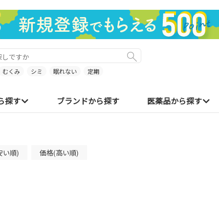
むくみ
シミ
眠れない
定期
ら探す
ブランドから探す
医薬品から探す
安い順)
価格(高い順)