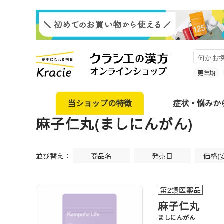
更年期
当ショップの特徴
症状・悩みか
麻子仁丸(ましにんがん)
並び替え：
商品名
発売日
価格(
第2類医薬品
麻子仁丸
ましにんがん