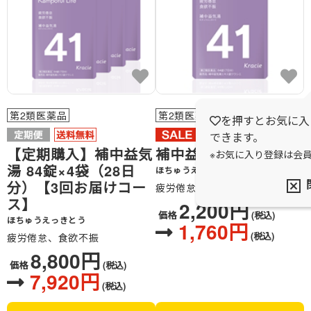
第2類医薬品
第2類医薬品
を押すとお気に入
できます。
【定期購入】補中益気
補中益気湯
※お気に入り登録は会
湯 84錠×4袋（28日
ほちゅうえっきとう
分）【3回お届けコー
疲労倦怠、食欲不振
ス】
2,200円
価格
(税込)
ほちゅうえっきとう
1,760円
(税込)
疲労倦怠、食欲不振
8,800円
価格
(税込)
7,920円
(税込)