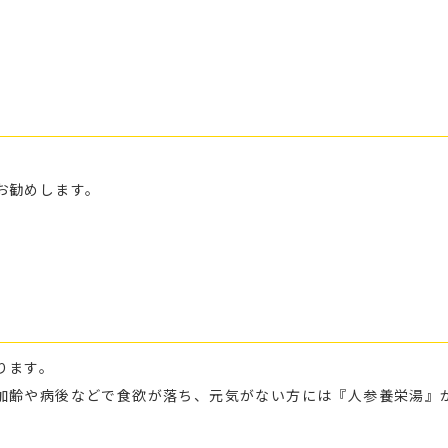
お勧めします。
ります。
加齢や病後などで食欲が落ち、元気がない方には『人参養栄湯』