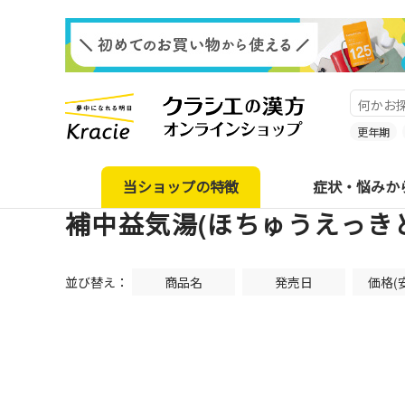
更年期
当ショップの特徴
症状・悩みか
補中益気湯(ほちゅうえっき
並び替え：
商品名
発売日
価格(