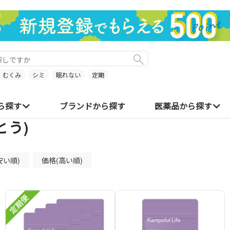
むくみ
シミ
眠れない
定期
ら探す
ブランドから探す
医薬品から探す
とう)
安い順)
価格(高い順)