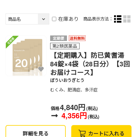
在庫あり
商品表示方法：
第2類医薬品
【定期購入】防已黄耆湯
84錠×4袋（28日分）【3回
お届けコース】
ぼういおうぎとう
むくみ、肥満症、多汗症
4,840円
価格
(税込)
4,356円
(税込)
詳細を見る
カートに入れる