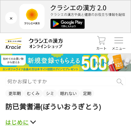
×
カート
メニュー
更年期
むくみ
シミ
眠れない
定期
防已黄耆湯(ぼういおうぎとう)
はじめに