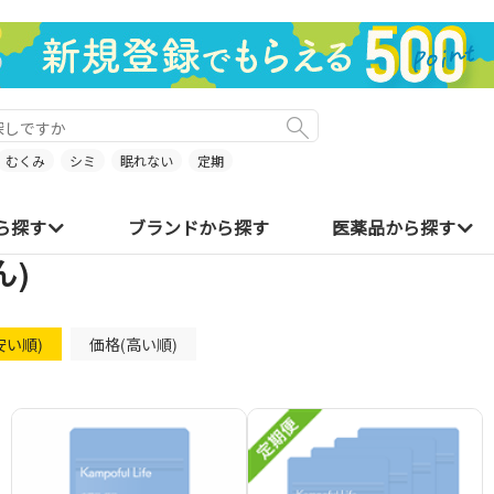
むくみ
シミ
眠れない
定期
ら探す
ブランドから探す
医薬品から探す
ん)
安い順)
価格(高い順)