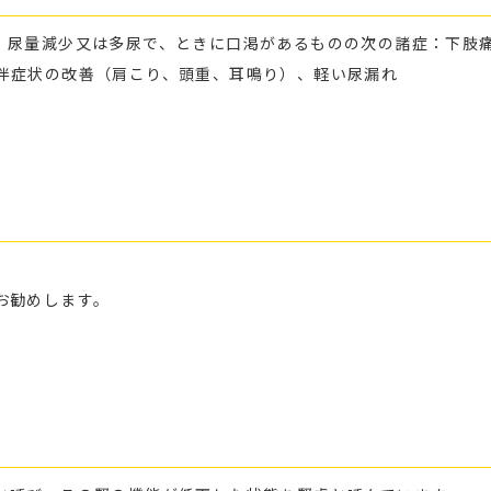
、尿量減少又は多尿で、ときに口渇があるものの次の諸症：下肢
伴症状の改善（肩こり、頭重、耳鳴り）、軽い尿漏れ
お勧めします。