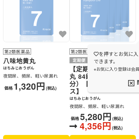
第2類医薬品
第2類医薬品
を押すとお気に入
八味地黄丸
できます。
【定期購入】八味地黄
はちみじおうがん
※お気に入り登録は会
丸 84錠×4袋（28日
夜間尿、頻尿、軽い尿漏れ
分）【3回お届けコー
1,320円
価格
(税込)
ス】
はちみじおうがん
夜間尿、頻尿、軽い尿漏れ
5,280円
価格
(税込)
4,356円
(税込)