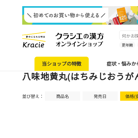
更年期
当ショップの特徴
症状・悩みか
八味地黄丸(はちみじおうが
並び替え：
商品名
発売日
価格(