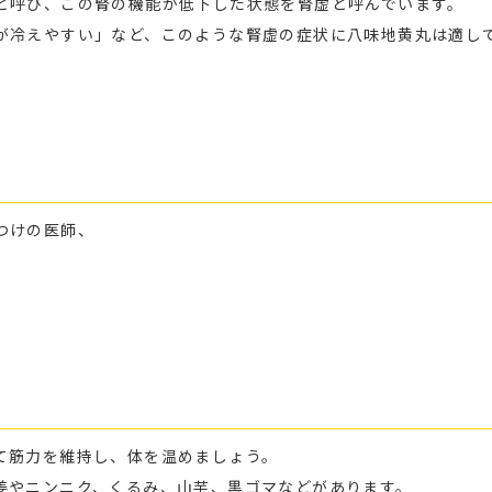
と呼び、この腎の機能が低下した状態を腎虚と呼んでいます。
が冷えやすい」など、このような腎虚の症状に八味地黄丸は適し
つけの医師、
て筋力を維持し、体を温めましょう。
姜やニンニク、くるみ、山芋、黒ゴマなどがあります。