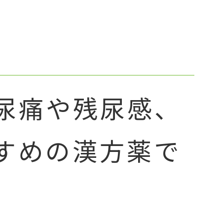
尿痛や残尿感、
すめの漢方薬で