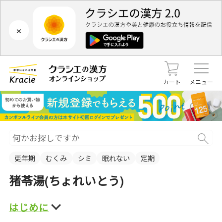
×
カート
メニュー
更年期
むくみ
シミ
眠れない
定期
猪苓湯(ちょれいとう)
はじめに