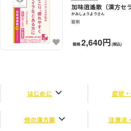
加味逍遙散（漢方セ
かみしょうようさん
錠剤
2,640円
価格
(税込)
はじめに
症状・
他の漢方薬
注意点