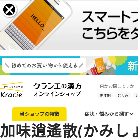
更年期
むくみ
当ショップの特徴
症状・悩みから探す
加味逍遙散(かみし