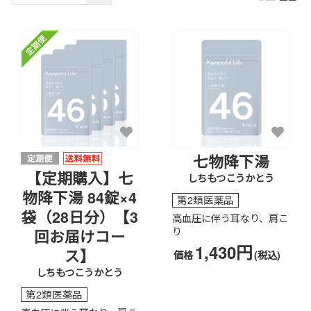
七物降下湯
【定期購入】七
しちもつこうかとう
物降下湯 84錠×4
第2類医薬品
袋（28日分）【3
高血圧に伴う耳なり、肩こ
り
回お届けコー
1,430円
ス】
価格
(税込)
しちもつこうかとう
第2類医薬品