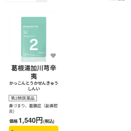
葛根湯加川芎辛
夷
かっこんとうかせんきゅう
しんい
第2類医薬品
鼻づまり、蓄膿症（副鼻腔
炎）
1,540円
価格
(税込)