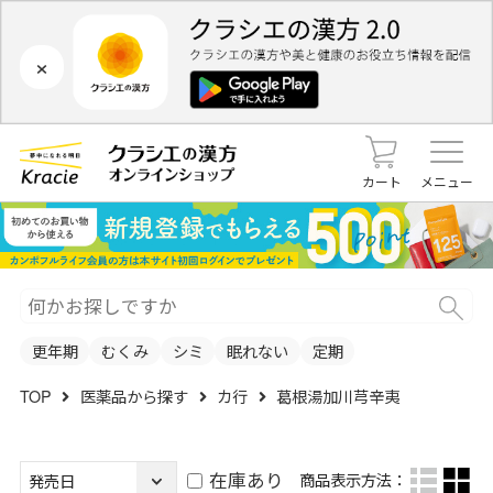
×
カート
メニュー
更年期
むくみ
シミ
眠れない
定期
TOP
医薬品から探す
カ行
葛根湯加川芎辛夷
在庫あり
商品表示方法：