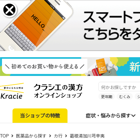
更年期
むくみ
当ショップの特徴
症状・悩みから探す
TOP
医薬品から探す
カ行
葛根湯加川芎辛夷