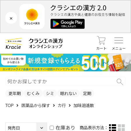
×
カート
メニュー
更年期
むくみ
シミ
眠れない
定期
TOP
医薬品から探す
カ行
加味逍遙散
在庫あり
商品表示方法：