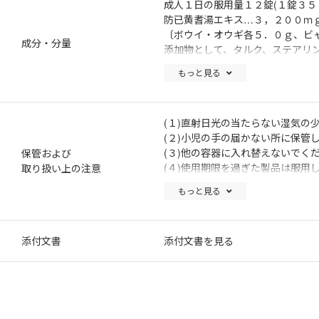
成人１日の服用量１２錠(１錠３５
防已黄耆湯エキス…３，２００ｍ
〔ボウイ・オウギ各５．０ｇ、ビ
成分・分量
添加物として、タルク、ステアリン
グリコール、ヒプロメロースを含
もっと見る
(１)直射日光の当たらない湿気の
(２)小児の手の届かない所に保管
(３)他の容器に入れ替えないでくだ
保管および
(４)使用期限を過ぎた製品は服用
取り扱い上の注意
(５)水分が錠剤につきますと､変
もっと見る
添付文書
添付文書を見る