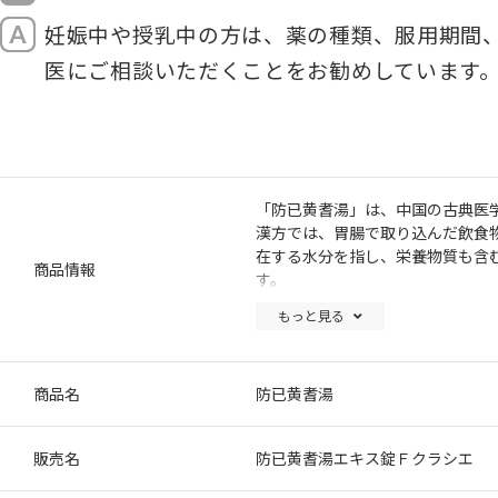
妊娠中や授乳中の方は、薬の種類、服用期間
医にご相談いただくことをお勧めしています
「防已黄耆湯」は、中国の古典医
漢方では、胃腸で取り込んだ飲食
在する水分を指し、栄養物質も含
商品情報
す。
防已黄耆湯の証では、普段から胃
もっと見る
防已黄耆湯は胃腸の働きを高めて
商品名
防已黄耆湯
販売名
防已黄耆湯エキス錠Ｆクラシエ