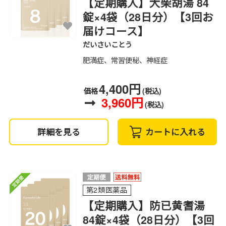
【定期購入】大柴胡湯 84
錠×4袋（28日分）【3回お
届けコース】
だいさいことう
肥満症、常習便秘、神経症
4,400円
価格
(税込)
3,960円
(税込)
詳細を見る
カートに入れる
第2類医薬品
【定期購入】防已黄耆湯
84錠×4袋（28日分）【3回