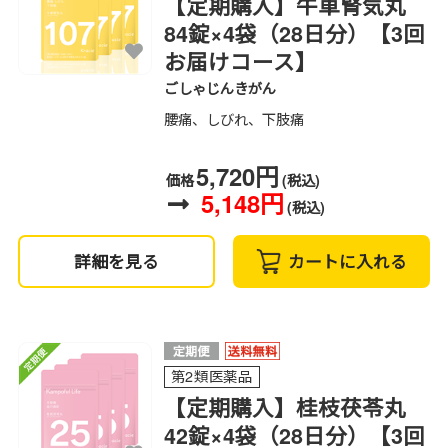
【定期購入】牛車腎気丸
84錠×4袋（28日分）【3回
お届けコース】
ごしゃじんきがん
腰痛、しびれ、下肢痛
5,720円
価格
(税込)
5,148円
(税込)
詳細を見る
カートに入れる
第2類医薬品
【定期購入】桂枝茯苓丸
42錠×4袋（28日分）【3回