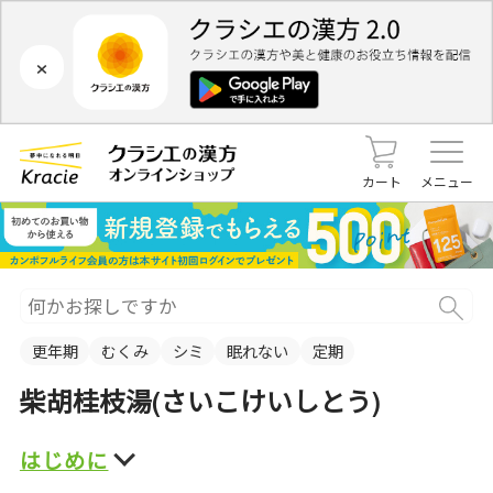
×
カート
メニュー
更年期
むくみ
シミ
眠れない
定期
柴胡桂枝湯(さいこけいしとう)
はじめに