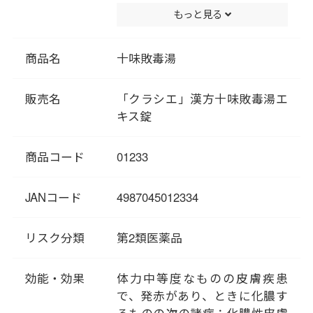
（ヨウカホウセン）」に収載さ
もっと見る
れている薬方です。
「十味敗毒湯」は、患部が湿潤
型でじゅくじゅくしているとき
商品名
十味敗毒湯
に、たまっている「水（す
い）」や熱を発散させて、肌を
販売名
「クラシエ」漢方十味敗毒湯エ
正常にしていく作用のある処方
キス錠
です。
一般的に膿が出るような皮膚症
商品コード
01233
状を改善するため、湿疹、蕁麻
疹、にきび、水虫などに使われ
ます。
JANコード
4987045012334
リスク分類
第2類医薬品
効能・効果
体力中等度なものの皮膚疾患
で、発赤があり、ときに化膿す