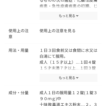
るものの次の諸症：化膿性皮膚
疾患・急性皮膚疾患の初期、じ
んましん、湿疹・皮膚炎、水虫
もっと見る
使用上の注
使用上の注意を見る
意
用法・用量
１日３回食前又は食間に水又は
白湯にて服用。
成人（１５才以上）…１回４錠
１５才未満７才以上…１回３錠
７才未満５才以上…１回２錠
もっと見る
５才未満は服用しないこと
成分・分量
成人１日の服用量１２錠(１錠３
９０ｍｇ)中
十味敗毒湯エキス粉末…２，３