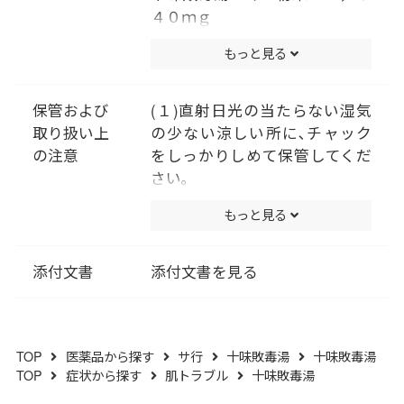
４０ｍｇ
〔サイコ・オウヒ・キキョウ・
もっと見る
センキュウ・ブクリョウ・ボウ
フウ各１．５ｇ、ドクカツ・カ
ンゾウ・ケイガイ各０．９ｇ、
保管および
(１)直射日光の当たらない湿気
ショウキョウ０．６ｇより抽
取り扱い上
の少ない涼しい所に､チャック
出。〕
の注意
をしっかりしめて保管してくだ
添加物として、二酸化ケイ素、
さい｡
セルロース、クロスＣＭＣーＮ
(２)小児の手の届かない所に保
もっと見る
ａ、クロスポビドン、ステアリ
管してください｡
ン酸Ｍｇを含有する。
(３)他の容器に入れ替えないで
ください｡(誤用の原因になった
添付文書
添付文書を見る
り品質が変わります｡)
(４)使用期限を過ぎた製品は服
用しないでください｡
TOP
医薬品から探す
サ行
十味敗毒湯
十味敗毒湯
(５)水分が錠剤につきますと､変
TOP
症状から探す
肌トラブル
十味敗毒湯
色または色むらを生じることが
ありますので､誤って水滴を落と