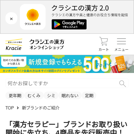
×
カート
メニュー
更年期
むくみ
シミ
眠れない
定期
TOP
新ブランドのご紹介
「漢方セラピー」ブランドお取り扱い
開始に先立ち、4商品を先行販売中！