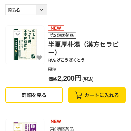
第2類医薬品
半夏厚朴湯（漢方セラピ
ー）
はんげこうぼくとう
顆粒
2,200円
価格
(税込)
詳細を見る
カートに入れる
第2類医薬品