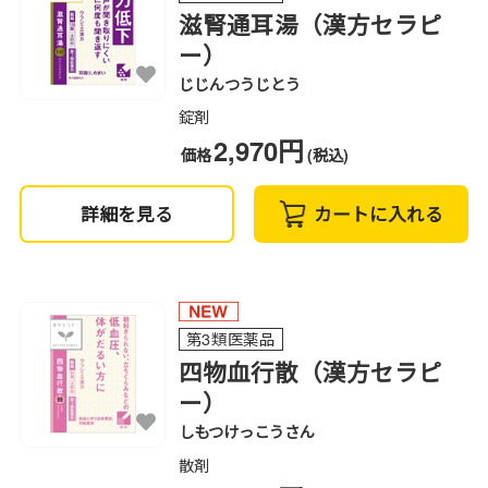
滋腎通耳湯（漢方セラピ
ー）
じじんつうじとう
錠剤
2,970円
価格
(税込)
詳細を見る
カートに入れる
第3類医薬品
四物血行散（漢方セラピ
ー）
しもつけっこうさん
散剤