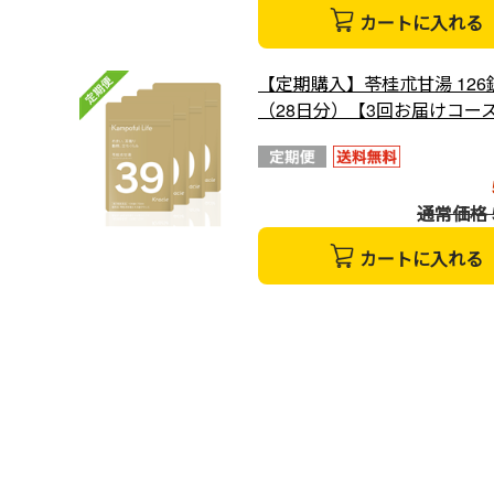
カートに入れる
【定期購入】苓桂朮甘湯 126
（28日分）【3回お届けコー
通常価格 5
カートに入れる