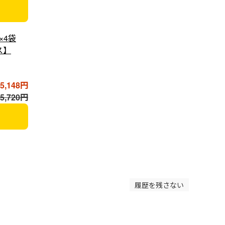
×4袋
ス】
5,148円
,720円
履歴を残さない