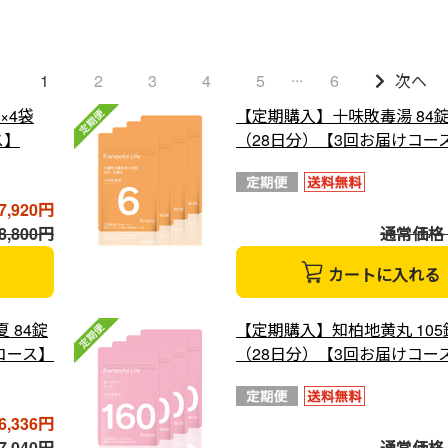
...
1
2
3
4
5
6
次へ
×4袋
【定期購入】十味敗毒湯 84錠
ス】
（28日分）【3回お届けコー
7,920円
,800円
通常価格 7
カートに入れる
 84錠
【定期購入】知柏地黄丸 105
コース】
（28日分）【3回お届けコー
6,336円
,040円
通常価格 6