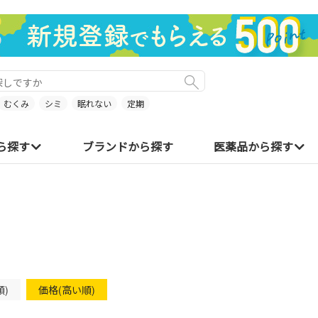
むくみ
シミ
眠れない
定期
ら探す
ブランドから探す
医薬品から探す
順)
価格(高い順)