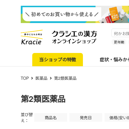
更年期
当ショップの特徴
症状・悩みか
TOP
医薬品
第2類医薬品
第2類医薬品
並び替
商品名
発売日
価格(安い
え：