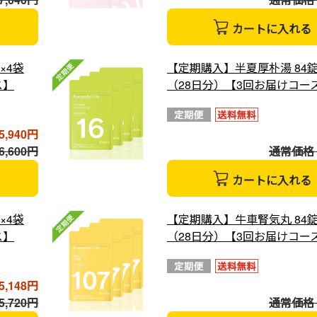
カートに入れる
×4袋
【定期購入】半夏厚朴湯 84錠
ス】
（28日分）【3回お届けコー
5,940円
,600円
通常価格 6
カートに入れる
×4袋
【定期購入】牛車腎気丸 84錠
ス】
（28日分）【3回お届けコー
5,148円
,720円
通常価格 5