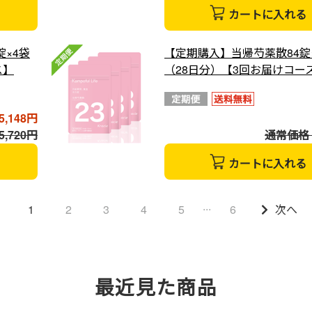
カートに入れる
錠×4袋
【定期購入】当帰芍薬散84錠
ス】
（28日分）【3回お届けコー
5,148円
,720円
通常価格 5
カートに入れる
...
1
2
3
4
5
6
次へ
最近見た商品