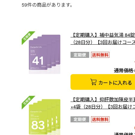
59
件の商品があります。
【定期購入】補中益気湯 84錠
（28日分）【3回お届けコー
通常価格 8
カートに入れる
【定期購入】抑肝散加陳皮半夏
×4袋（28日分）【3回お届け
通常価格 7