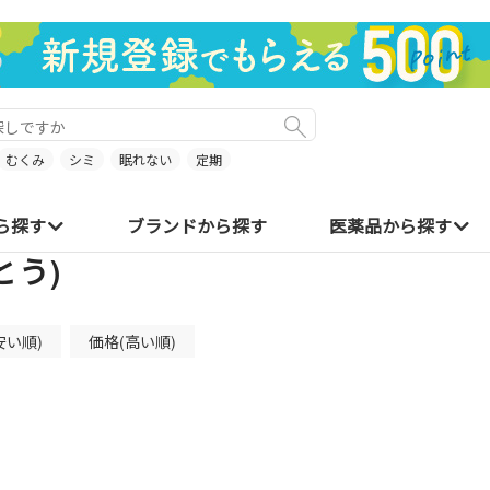
むくみ
シミ
眠れない
定期
ら探す
ブランドから探す
医薬品から探す
とう)
安い順)
価格(高い順)