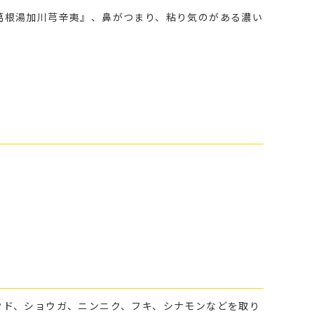
葛根湯加川芎辛夷』、鼻がつまり、粘り気のがある濃い
ウド、ショウガ、ニンニク、フキ、シナモンなどを取り