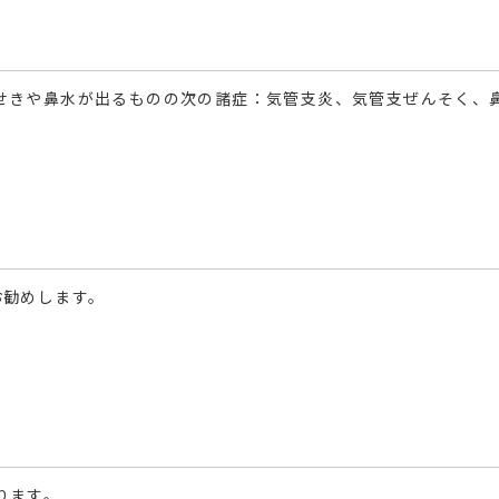
せきや鼻水が出るものの次の諸症：気管支炎、気管支ぜんそく、
お勧めします。
ります。