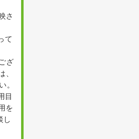
映さ
って
ござ
は、
い。
用目
用を
談し